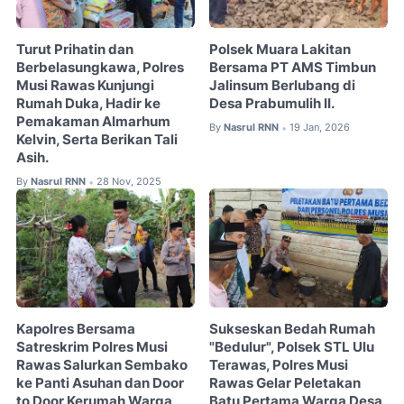
Turut Prihatin dan
Polsek Muara Lakitan
Berbelasungkawa, Polres
Bersama PT AMS Timbun
Musi Rawas Kunjungi
Jalinsum Berlubang di
Rumah Duka, Hadir ke
Desa Prabumulih II.
Pemakaman Almarhum
By
Nasrul RNN
19 Jan, 2026
•
Kelvin, Serta Berikan Tali
Asih.
By
Nasrul RNN
28 Nov, 2025
•
Kapolres Bersama
Sukseskan Bedah Rumah
Satreskrim Polres Musi
"Bedulur", Polsek STL Ulu
Rawas Salurkan Sembako
Terawas, Polres Musi
ke Panti Asuhan dan Door
Rawas Gelar Peletakan
to Door Kerumah Warga
Batu Pertama Warga Desa