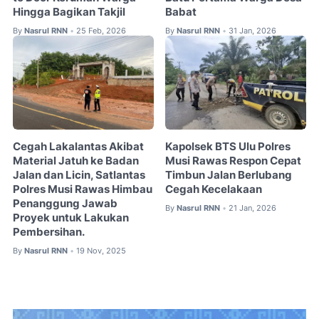
Hingga Bagikan Takjil
Babat
By
Nasrul RNN
25 Feb, 2026
By
Nasrul RNN
31 Jan, 2026
•
•
Cegah Lakalantas Akibat
Kapolsek BTS Ulu Polres
Material Jatuh ke Badan
Musi Rawas Respon Cepat
Jalan dan Licin, Satlantas
Timbun Jalan Berlubang
Polres Musi Rawas Himbau
Cegah Kecelakaan
Penanggung Jawab
By
Nasrul RNN
21 Jan, 2026
•
Proyek untuk Lakukan
Pembersihan.
By
Nasrul RNN
19 Nov, 2025
•