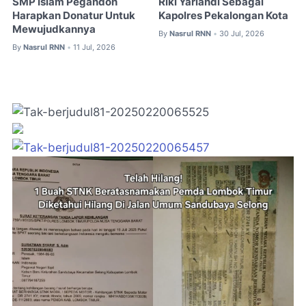
SMP Islam Pegandon
Riki Yariandi Sebagai
Harapkan Donatur Untuk
Kapolres Pekalongan Kota
Mewujudkannya
By
Nasrul RNN
30 Jul, 2026
•
By
Nasrul RNN
11 Jul, 2026
•