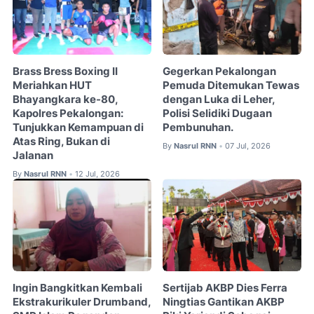
Brass Bress Boxing II
Gegerkan Pekalongan
Meriahkan HUT
Pemuda Ditemukan Tewas
Bhayangkara ke-80,
dengan Luka di Leher,
Kapolres Pekalongan:
Polisi Selidiki Dugaan
Tunjukkan Kemampuan di
Pembunuhan.
Atas Ring, Bukan di
By
Nasrul RNN
07 Jul, 2026
•
Jalanan
By
Nasrul RNN
12 Jul, 2026
•
Ingin Bangkitkan Kembali
Sertijab AKBP Dies Ferra
Ekstrakurikuler Drumband,
Ningtias Gantikan AKBP