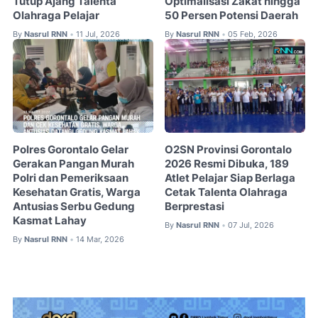
Tutup Ajang Talenta
Optimalisasi Zakat hingga
Olahraga Pelajar
50 Persen Potensi Daerah
By
Nasrul RNN
11 Jul, 2026
By
Nasrul RNN
05 Feb, 2026
•
•
Polres Gorontalo Gelar
O2SN Provinsi Gorontalo
Gerakan Pangan Murah
2026 Resmi Dibuka, 189
Polri dan Pemeriksaan
Atlet Pelajar Siap Berlaga
Kesehatan Gratis, Warga
Cetak Talenta Olahraga
Antusias Serbu Gedung
Berprestasi
Kasmat Lahay
By
Nasrul RNN
07 Jul, 2026
•
By
Nasrul RNN
14 Mar, 2026
•