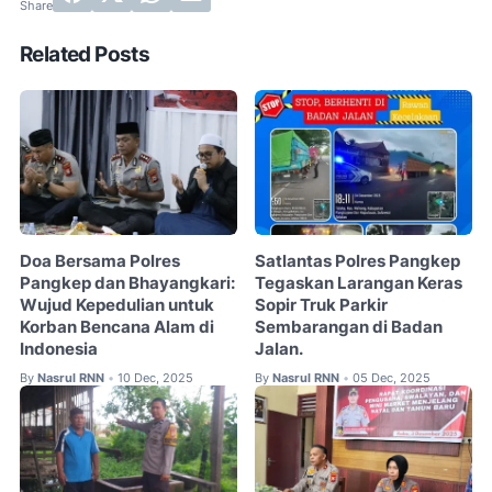
Related Posts
Doa Bersama Polres
Satlantas Polres Pangkep
Pangkep dan Bhayangkari:
Tegaskan Larangan Keras
Wujud Kepedulian untuk
Sopir Truk Parkir
Korban Bencana Alam di
Sembarangan di Badan
Indonesia
Jalan.
By
Nasrul RNN
10 Dec, 2025
By
Nasrul RNN
05 Dec, 2025
•
•