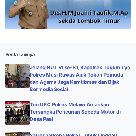
Berita Lainnya
Jelang HUT RI ke-81, Kapolsek Tugumulyo
Polres Musi Rawas Ajak Tokoh Pemuda
dan Agama Jaga Kamtibmas dan Bijak
Bermedia Sosial
Tim URC Polres Melawi Amankan
Tersangka Pencurian Sepeda Motor di
Desa Paal
Satresnarkoba Polres Lubuk Linggau