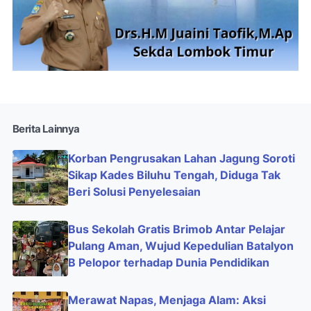
Berita Lainnya
Korban Pengrusakan Lahan Jagung Soroti
Sikap Kades Biluhu Tengah, Diduga Tak
Beri Solusi Penyelesaian
Bus Sekolah Gratis Brimob Antar Pelajar
Pulang Aman, Wujud Kepedulian Batalyon
B Pelopor terhadap Dunia Pendidikan
Merawat Napas, Menjaga Alam: Aksi