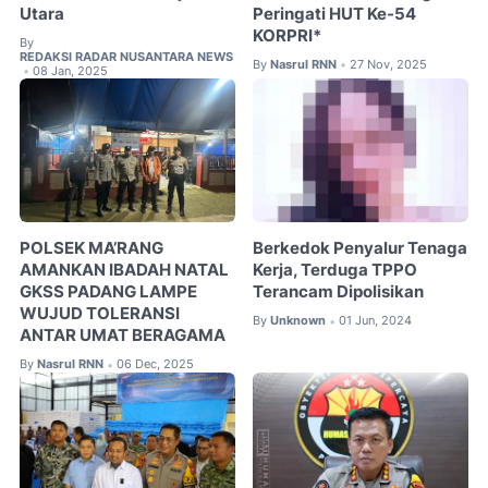
Utara
Peringati HUT Ke-54
KORPRI*
By
REDAKSI RADAR NUSANTARA NEWS
By
Nasrul RNN
27 Nov, 2025
•
08 Jan, 2025
•
POLSEK MA’RANG
Berkedok Penyalur Tenaga
AMANKAN IBADAH NATAL
Kerja, Terduga TPPO
GKSS PADANG LAMPE
Terancam Dipolisikan
WUJUD TOLERANSI
By
Unknown
01 Jun, 2024
•
ANTAR UMAT BERAGAMA
By
Nasrul RNN
06 Dec, 2025
•