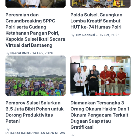
Peresmian dan
Polda Sulsel, Gaungkan
Groundbreaking SPPG
Lomba Kreatif Sambut
Polri serta Gudang
HUT ke-74 Humas Polri
Ketahanan Pangan Polri,
By
Tim Redaksi
06 Oct, 2025
•
Kapolda Sulsel Ikuti Secara
Virtual dari Bantaeng
By
Nasrul RNN
14 Feb, 2026
•
Pemprov Sulsel Salurkan
Diamankan Tersangka 3
6,5 Juta Bibit Pohon untuk
Orang Oknum Hakim Dan 1
Dorong Produktivitas
Oknum Pengacara Terkait
Petani
Dugaan Suap atau
Gratifikasi
By
REDAKSI RADAR NUSANTARA NEWS
By