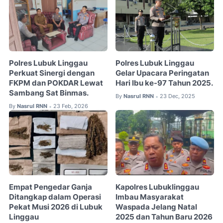
Polres Lubuk Linggau
Polres Lubuk Linggau
Perkuat Sinergi dengan
Gelar Upacara Peringatan
FKPM dan POKDAR Lewat
Hari Ibu ke-97 Tahun 2025.
Sambang Sat Binmas.
By
Nasrul RNN
23 Dec, 2025
•
By
Nasrul RNN
23 Feb, 2026
•
Empat Pengedar Ganja
Kapolres Lubuklinggau
Ditangkap dalam Operasi
Imbau Masyarakat
Pekat Musi 2026 di Lubuk
Waspada Jelang Natal
Linggau
2025 dan Tahun Baru 2026