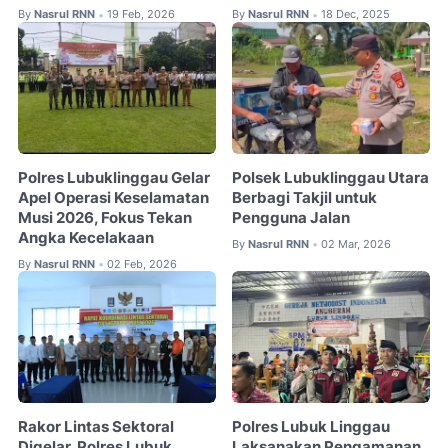
By
Nasrul RNN
19 Feb, 2026
By
Nasrul RNN
18 Dec, 2025
•
•
Polres Lubuklinggau Gelar
Polsek Lubuklinggau Utara
Apel Operasi Keselamatan
Berbagi Takjil untuk
Musi 2026, Fokus Tekan
Pengguna Jalan
Angka Kecelakaan
By
Nasrul RNN
02 Mar, 2026
•
By
Nasrul RNN
02 Feb, 2026
•
Rakor Lintas Sektoral
Polres Lubuk Linggau
Digelar, Polres Lubuk
Laksanakan Pengamanan