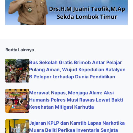
Berita Lainnya
Bus Sekolah Gratis Brimob Antar Pelajar
Pulang Aman, Wujud Kepedulian Batalyon
B Pelopor terhadap Dunia Pendidikan
Merawat Napas, Menjaga Alam: Aksi
Humanis Polres Musi Rawas Lewat Bakti
Kesehatan Mitigasi Karhutla
Jajaran KPLP dan Kamtib Lapas Narkotika
Muara Beliti Periksa Inventaris Senjata