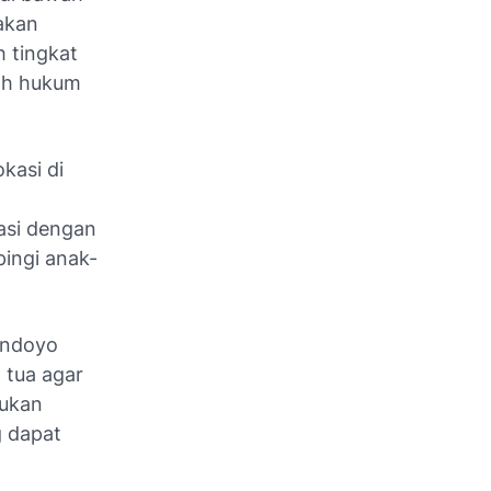
akan
 tingkat
ah hukum
kasi di
asi dengan
ingi anak-
andoyo
 tua agar
kukan
g dapat