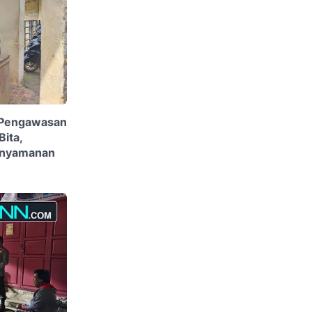
n Pengawasan
ita,
enyamanan