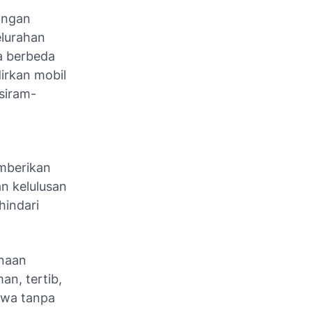
ongan
elurahan
ra berbeda
irkan mobil
siram-
h
mberikan
n kelulusan
hindari
anaan
n, tertib,
swa tanpa