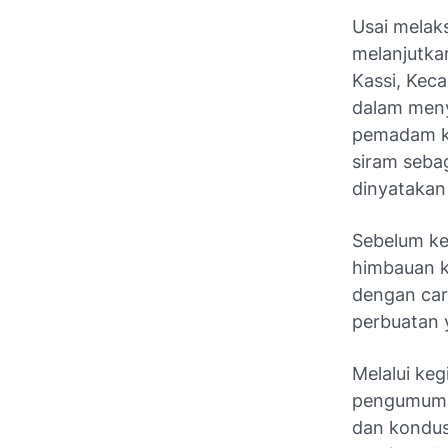
Usai melak
melanjutka
Kassi, Keca
dalam meny
pemadam ke
siram seba
dinyatakan 
Sebelum ke
himbauan k
dengan cara
perbuatan y
Melalui keg
pengumuman
dan kondus