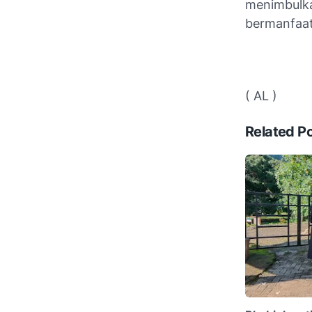
menimbulk
bermanfaat
( AL )
Related P