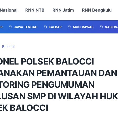
Nasional
RNN NTB
RNN Jatim
RNN Bengkulu
UR
JAWA TENGAH
KALBAR
MUSI RAWAS
NASION
Balocci
ONEL POLSEK BALOCCI
ANAKAN PEMANTAUAN DAN
TORING PENGUMUMAN
LUSAN SMP DI WILAYAH HU
EK BALOCCI