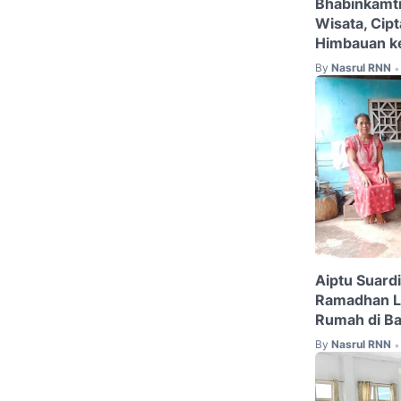
Bhabinkamt
Wisata, Cip
Himbauan k
By
Nasrul RNN
•
Aiptu Suard
Ramadhan L
Rumah di Ba
By
Nasrul RNN
•