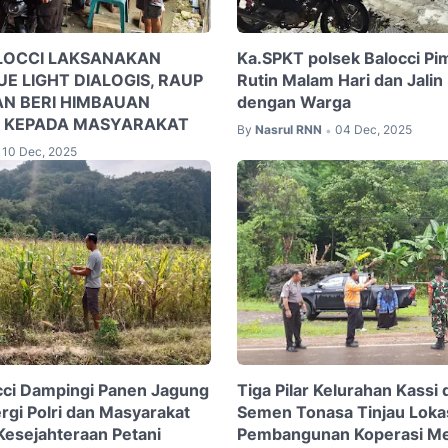
LOCCI LAKSANAKAN
Ka.SPKT polsek Balocci Pim
UE LIGHT DIALOGIS, RAUP
Rutin Malam Hari dan Jalin
AN BERI HIMBAUAN
dengan Warga
 KEPADA MASYARAKAT
By
Nasrul RNN
04 Dec, 2025
•
10 Dec, 2025
cci Dampingi Panen Jagung
Tiga Pilar Kelurahan Kassi
ergi Polri dan Masyarakat
Semen Tonasa Tinjau Loka
Kesejahteraan Petani
Pembangunan Koperasi Me