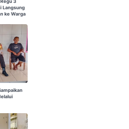
i Regu 3
si Langsung
an ke Warga
Sampaikan
lalui