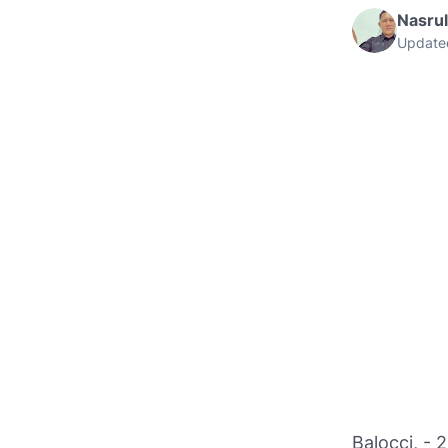
Nasru
Update
Balocci, - 