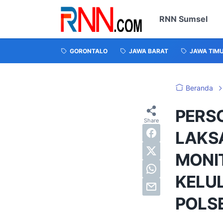
RNN Sumsel
GORONTALO
JAWA BARAT
JAWA TIM
Beranda
PERS
LAKS
MONI
KELU
POLS