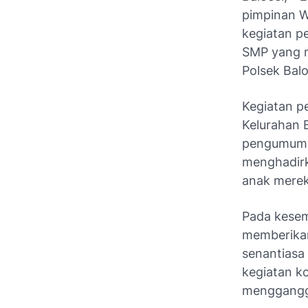
pimpinan W
kegiatan p
SMP yang m
Polsek Balo
Kegiatan pe
Kelurahan 
pengumuman
menghadirk
anak merek
Pada kesem
memberikan
senantiasa
kegiatan k
mengganggu