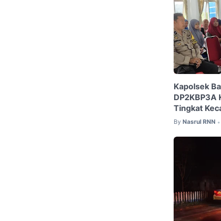
Kapolsek Bal
DP2KBP3A K
Tingkat Ke
By
Nasrul RNN
•