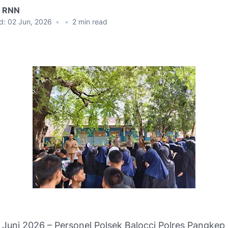
l RNN
d:
02 Jun, 2026
•
•
2
min read
2 Juni 2026 – Personel Polsek Balocci Polres Pangkep