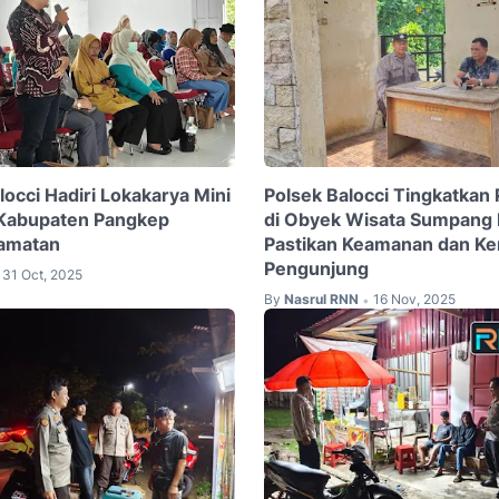
occi Hadiri Lokakarya Mini
Polsek Balocci Tingkatka
abupaten Pangkep
di Obyek Wisata Sumpang B
camatan
Pastikan Keamanan dan K
Pengunjung
31 Oct, 2025
By
Nasrul RNN
16 Nov, 2025
•