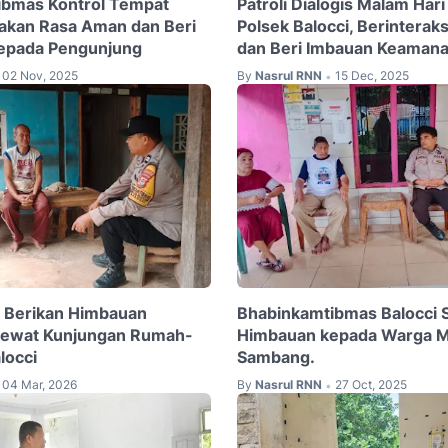
ibmas Kontrol Tempat
Patroli Dialogis Malam Har
takan Rasa Aman dan Beri
Polsek Balocci, Berinterak
epada Pengunjung
dan Beri Imbauan Keaman
02 Nov, 2025
By
Nasrul RNN
15 Dec, 2025
•
i Berikan Himbauan
Bhabinkamtibmas Balocci 
ewat Kunjungan Rumah-
Himbauan kepada Warga Me
locci
Sambang.
04 Mar, 2026
By
Nasrul RNN
27 Oct, 2025
•