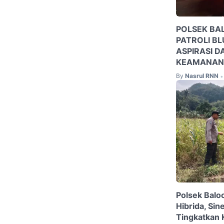
POLSEK BA
PATROLI BL
ASPIRASI D
KEAMANAN
By
Nasrul RNN
•
Polsek Balo
Hibrida, Sin
Tingkatkan 