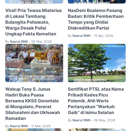
Viral! Pria Tewas Misterius
NasDem Boalemo Pasang
di Lokasi Tambang
Badan: Kritik Pemberitaan
Bulangita Pohuwato,
Tempo yang Dinilai
Warga Desak Polisi
Diskreditkan Partai
Ungkap Fakta Kematian
By
Nasrul RNN
15 Apr, 2026
•
By
Nasrul RNN
06 Mar, 2026
•
Wabup Tony S. Junus
Sertifikat PTSL atas Nama
Hadiri Buka Puasa
Pribadi Kades Picu
Bersama KKSS Gorontalo
Polemik, Ahli Waris
di Mongolato, Pererat
Pertanyakan “Warkah
Silaturahmi dan Ukhuwah
Gaib” di Isimu Selatan
Ramadan
By
Nasrul RNN
06 May, 2026
•
By
Nasrul RNN
11 Mar, 2026
•