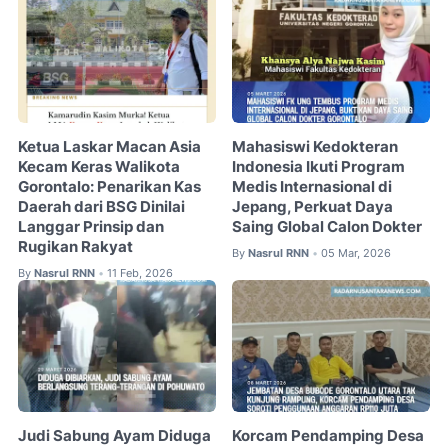
Ketua Laskar Macan Asia
Mahasiswi Kedokteran
Kecam Keras Walikota
Indonesia Ikuti Program
Gorontalo: Penarikan Kas
Medis Internasional di
Daerah dari BSG Dinilai
Jepang, Perkuat Daya
Langgar Prinsip dan
Saing Global Calon Dokter
Rugikan Rakyat
By
Nasrul RNN
05 Mar, 2026
•
By
Nasrul RNN
11 Feb, 2026
•
Judi Sabung Ayam Diduga
Korcam Pendamping Desa