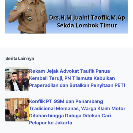
Berita Lainnya
Rekam Jejak Advokat Taufik Panua
Kembali Teruji, PN Tilamuta Kabulkan
Praperadilan dan Batalkan Penyitaan PETI
Konflik PT GSM dan Penambang
Tradisional Memanas, Warga Klaim Motor
Ditahan hingga Diduga Ditekan Cari
Pelapor ke Jakarta