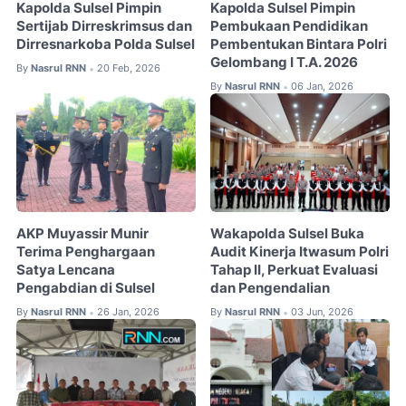
Kapolda Sulsel Pimpin
Kapolda Sulsel Pimpin
Sertijab Dirreskrimsus dan
Pembukaan Pendidikan
Dirresnarkoba Polda Sulsel
Pembentukan Bintara Polri
Gelombang I T.A. 2026
By
Nasrul RNN
20 Feb, 2026
•
By
Nasrul RNN
06 Jan, 2026
•
AKP Muyassir Munir
Wakapolda Sulsel Buka
Terima Penghargaan
Audit Kinerja Itwasum Polri
Satya Lencana
Tahap II, Perkuat Evaluasi
Pengabdian di Sulsel
dan Pengendalian
By
Nasrul RNN
26 Jan, 2026
By
Nasrul RNN
03 Jun, 2026
•
•