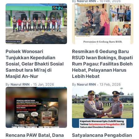
By
Nasrul RNN
10 Feb, 2026
•
Polsek Wonosari
Resmikan 6 Gedung Baru
Tunjukkan Kepedulian
RSUD Iwan Bokings, Bupati
Sosial, Gelar Bhakti Sosial
Rum Pagau: Fasilitas Boleh
Sambut Isra Mi’raj di
Hebat, Pelayanan Harus
Masjid An-Nur
Lebih Hebat
By
Nasrul RNN
15 Jan, 2026
By
Nasrul RNN
13 Feb, 2026
•
•
Rencana PAW Batal, Dana
Satyalancana Pengabdian