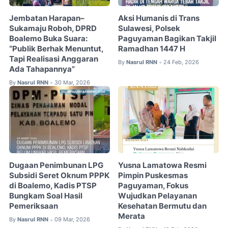
Jembatan Harapan–
Aksi Humanis di Trans
Sukamaju Roboh, DPRD
Sulawesi, Polsek
Boalemo Buka Suara:
Paguyaman Bagikan Takjil
“Publik Berhak Menuntut,
Ramadhan 1447 H
Tapi Realisasi Anggaran
By
Nasrul RNN
24 Feb, 2026
•
Ada Tahapannya”
By
Nasrul RNN
30 Mar, 2026
•
Dugaan Penimbunan LPG
Yusna Lamatowa Resmi
Subsidi Seret Oknum PPPK
Pimpin Puskesmas
di Boalemo, Kadis PTSP
Paguyaman, Fokus
Bungkam Soal Hasil
Wujudkan Pelayanan
Pemeriksaan
Kesehatan Bermutu dan
Merata
By
Nasrul RNN
09 Mar, 2026
•