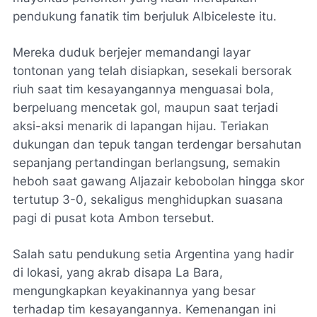
pendukung fanatik tim berjuluk Albiceleste itu.
Mereka duduk berjejer memandangi layar
tontonan yang telah disiapkan, sesekali bersorak
riuh saat tim kesayangannya menguasai bola,
berpeluang mencetak gol, maupun saat terjadi
aksi-aksi menarik di lapangan hijau. Teriakan
dukungan dan tepuk tangan terdengar bersahutan
sepanjang pertandingan berlangsung, semakin
heboh saat gawang Aljazair kebobolan hingga skor
tertutup 3-0, sekaligus menghidupkan suasana
pagi di pusat kota Ambon tersebut.
Salah satu pendukung setia Argentina yang hadir
di lokasi, yang akrab disapa La Bara,
mengungkapkan keyakinannya yang besar
terhadap tim kesayangannya. Kemenangan ini