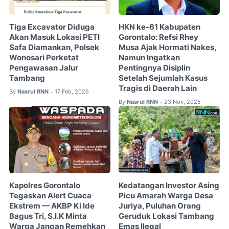
Tiga Excavator Diduga
HKN ke-61 Kabupaten
Akan Masuk Lokasi PETI
Gorontalo: Refsi Rhey
Safa Diamankan, Polsek
Musa Ajak Hormati Nakes,
Wonosari Perketat
Namun Ingatkan
Pengawasan Jalur
Pentingnya Disiplin
Tambang
Setelah Sejumlah Kasus
Tragis di Daerah Lain
By
Nasrul RNN
17 Feb, 2026
•
By
Nasrul RNN
23 Nov, 2025
•
Kapolres Gorontalo
Kedatangan Investor Asing
Tegaskan Alert Cuaca
Picu Amarah Warga Desa
Ekstrem — AKBP Ki Ide
Juriya, Puluhan Orang
Bagus Tri, S.I.K Minta
Geruduk Lokasi Tambang
Warga Jangan Remehkan
Emas Ilegal