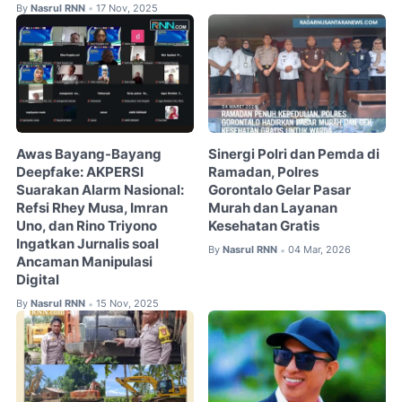
By
Nasrul RNN
17 Nov, 2025
•
Awas Bayang-Bayang
Sinergi Polri dan Pemda di
Deepfake: AKPERSI
Ramadan, Polres
Suarakan Alarm Nasional:
Gorontalo Gelar Pasar
Refsi Rhey Musa, Imran
Murah dan Layanan
Uno, dan Rino Triyono
Kesehatan Gratis
Ingatkan Jurnalis soal
By
Nasrul RNN
04 Mar, 2026
•
Ancaman Manipulasi
Digital
By
Nasrul RNN
15 Nov, 2025
•