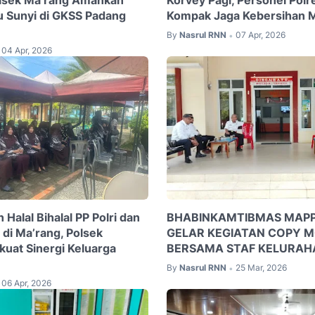
u Sunyi di GKSS Padang
Kompak Jaga Kebersihan 
By
Nasrul RNN
07 Apr, 2026
•
04 Apr, 2026
alal Bihalal PP Polri dan
BHABINKAMTIBMAS MAPP
 di Ma’rang, Polsek
GELAR KEGIATAN COPY 
kuat Sinergi Keluarga
BERSAMA STAF KELURAH
By
Nasrul RNN
25 Mar, 2026
•
06 Apr, 2026