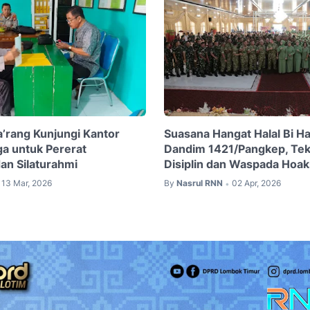
’rang Kunjungi Kantor
Suasana Hangat Halal Bi H
a untuk Pererat
Dandim 1421/Pangkep, Te
an Silaturahmi
Disiplin dan Waspada Hoak
13 Mar, 2026
By
Nasrul RNN
02 Apr, 2026
•