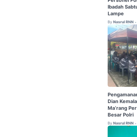
Ibadah Sabt
Lampe
By
Nasrul RNN
•
Pengamanan H
Dian Kemala
Ma’rang Per
Besar Polri
By
Nasrul RNN
•