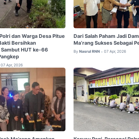
-Polri dan Warga Desa Pitue
Dari Salah Paham Jadi Dama
Bakti Bersihkan
Ma’rang Sukses Sebagai 
, Sambut HUT ke-66
By
Nasrul RNN
07 Apr, 2026
•
Pangkep
07 Apr, 2026
olsek Ma’rang Amankan
Korvey Pagi, Personel Pol