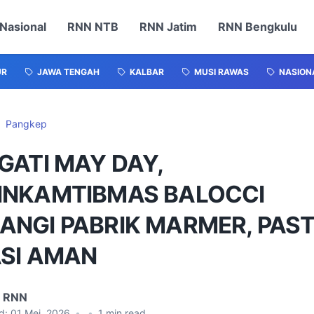
Nasional
RNN NTB
RNN Jatim
RNN Bengkulu
UR
JAWA TENGAH
KALBAR
MUSI RAWAS
NASION
Pangkep
GATI MAY DAY,
INKAMTIBMAS BALOCCI
ANGI PABRIK MARMER, PAS
ASI AMAN
l RNN
d:
01 Mei, 2026
•
•
1
min read