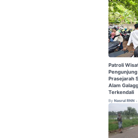
Patroli Wisa
Pengunjung
Prasejarah 
Alam Galag
Terkendali
By
Nasrul RNN
•