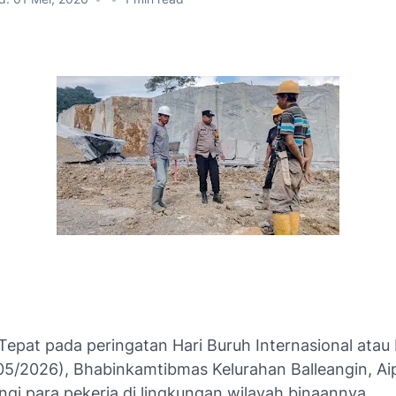
Tepat pada peringatan Hari Buruh Internasional atau
05/2026), Bhabinkamtibmas Kelurahan Balleangin, Aip
i para pekerja di lingkungan wilayah binaannya.