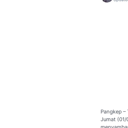
Pangkep – 
Jumat (01/
menyambang