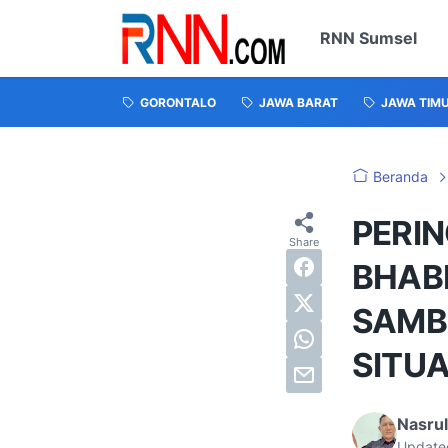
RNN Sumsel
GORONTALO
JAWA BARAT
JAWA TIM
Beranda
PERIN
BHAB
SAMB
SITU
Nasru
Update