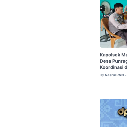
Kapolsek Ma
Desa Punrag
Koordinasi d
By
Nasrul RNN
•