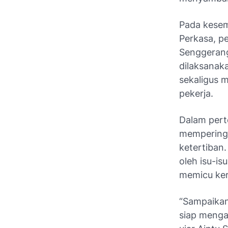
Pada kesem
Perkasa, p
Senggerang
dilaksanak
sekaligus 
pekerja.
Dalam pert
memperinga
ketertiban
oleh isu-i
memicu ke
“Sampaikan
siap mengaw