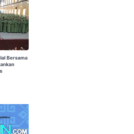
alal Bersama
kankan
s