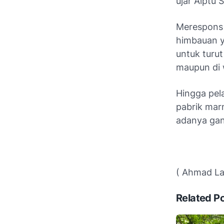
ujar Aiptu S
Merespons 
himbauan 
untuk turu
maupun di w
Hingga pel
pabrik mar
adanya gan
( Ahmad Lat
Related P