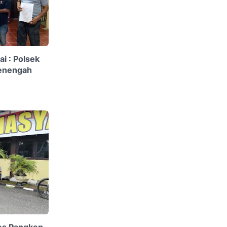
i : Polsek
Penengah
res Pangkep