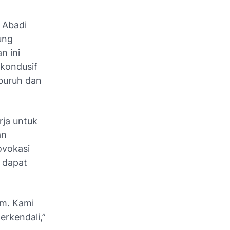
 Abadi
ung
n ini
 kondusif
buruh dan
ja untuk
an
ovokasi
 dapat
um. Kami
erkendali,”