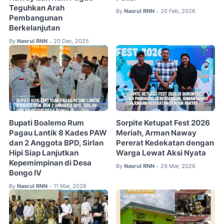
Teguhkan Arah
By
Nasrul RNN
20 Feb, 2026
•
Pembangunan
Berkelanjutan
By
Nasrul RNN
20 Dec, 2025
•
Bupati Boalemo Rum
Sorpite Ketupat Fest 2026
Pagau Lantik 8 Kades PAW
Meriah, Arman Naway
dan 2 Anggota BPD, Sirlan
Pererat Kedekatan dengan
Hipi Siap Lanjutkan
Warga Lewat Aksi Nyata
Kepemimpinan di Desa
By
Nasrul RNN
29 Mar, 2026
•
Bongo IV
By
Nasrul RNN
11 Mar, 2026
•