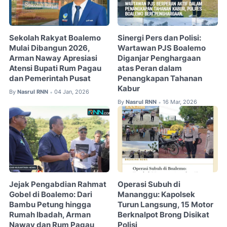
Sekolah Rakyat Boalemo
Sinergi Pers dan Polisi:
Mulai Dibangun 2026,
Wartawan PJS Boalemo
Arman Naway Apresiasi
Diganjar Penghargaan
Atensi Bupati Rum Pagau
atas Peran dalam
dan Pemerintah Pusat
Penangkapan Tahanan
Kabur
By
Nasrul RNN
04 Jan, 2026
•
By
Nasrul RNN
16 Mar, 2026
•
Jejak Pengabdian Rahmat
Operasi Subuh di
Gobel di Boalemo: Dari
Mananggu: Kapolsek
Bambu Petung hingga
Turun Langsung, 15 Motor
Rumah Ibadah, Arman
Berknalpot Brong Disikat
Naway dan Rum Pagau
Polisi