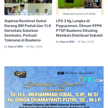
Aspirasi Rachmat Gobel
LPG 3 Kg Langka di
Dorong BRI Peduli dan YLK
Paguyaman, Oknum PPPK
Gorontalo Salurkan
PTSP Boalemo Dituding
Sembako, Perkuat
Mainkan Distribusi Subsidi
Toleransi di Boalemo
By
Nasrul RNN
14 Feb, 2026
•
By
Nasrul RNN
18 Mar, 2026
•