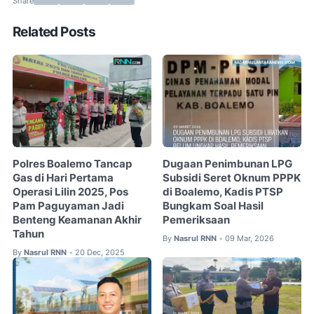
Related Posts
Polres Boalemo Tancap
Dugaan Penimbunan LPG
Gas di Hari Pertama
Subsidi Seret Oknum PPPK
Operasi Lilin 2025, Pos
di Boalemo, Kadis PTSP
Pam Paguyaman Jadi
Bungkam Soal Hasil
Benteng Keamanan Akhir
Pemeriksaan
Tahun
By
Nasrul RNN
09 Mar, 2026
•
By
Nasrul RNN
20 Dec, 2025
•