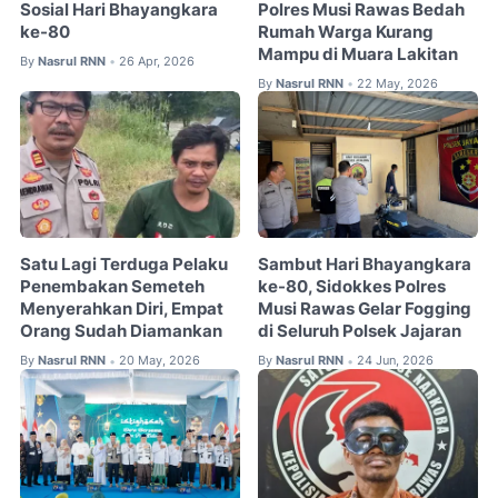
Sosial Hari Bhayangkara
Polres Musi Rawas Bedah
ke-80
Rumah Warga Kurang
Mampu di Muara Lakitan
By
Nasrul RNN
26 Apr, 2026
•
By
Nasrul RNN
22 May, 2026
•
Satu Lagi Terduga Pelaku
Sambut Hari Bhayangkara
Penembakan Semeteh
ke-80, Sidokkes Polres
Menyerahkan Diri, Empat
Musi Rawas Gelar Fogging
Orang Sudah Diamankan
di Seluruh Polsek Jajaran
By
Nasrul RNN
20 May, 2026
By
Nasrul RNN
24 Jun, 2026
•
•