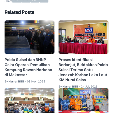
Related Posts
Polda Sulsel dan BNNP
Proses Identifikasi
Gelar Operasi Pemulihan
Berlanjut, Biddokkes Polda
Kampung Rawan Narkoba
Sulsel Terima Satu
di Makassar
Jenazah Korban Laka Laut
KM Nurul Salsa
By
Nasrul RNN
08 Nov, 2025
•
By
Nasrul RNN
24 Jul, 2026
•