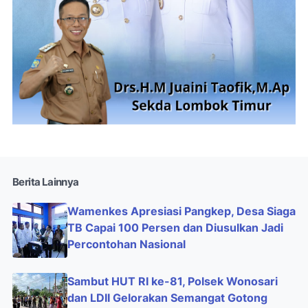
Berita Lainnya
Wamenkes Apresiasi Pangkep, Desa Siaga
TB Capai 100 Persen dan Diusulkan Jadi
Percontohan Nasional
Sambut HUT RI ke-81, Polsek Wonosari
dan LDII Gelorakan Semangat Gotong