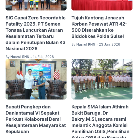
SIG Capai Zero Recordable
Tujuh Kantong Jenazah
Fatality 2025, PT Semen
Korban Pesawat ATR 42-
Tonasa Luncurkan Aturan
500 Diserahkan ke
Keselamatan Terbaru
Biddokkes Polda Sulsel
dalam Penutupan Bulan K3
By
Nasrul RNN
23 Jan, 2026
•
Nasional 2026
By
Nasrul RNN
14 Feb, 2026
•
Bupati Pangkep dan
Kepala SMA Islam Athirah
Danlantamal VI Sepakat
Bukit Baruga, Dr
Perkuat Kolaborasi Demi
Bakry,M.Si,secara resmi
Kesejahteraan Masyarakat
melantik Anggota Komisi
Kepulauan
Pemilihan OSIS,Pemilihan
Ketua OSIS dan Bawaslu