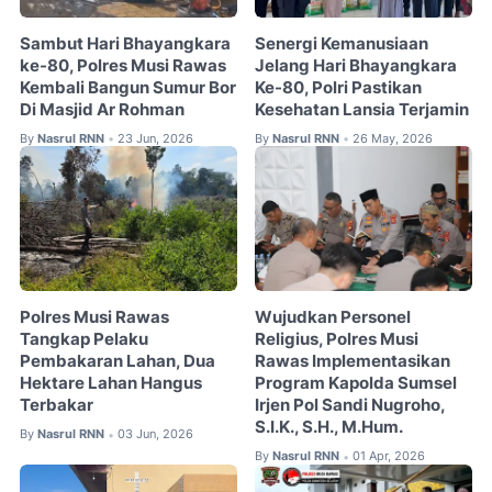
Sambut Hari Bhayangkara
Senergi Kemanusiaan
ke-80, Polres Musi Rawas
Jelang Hari Bhayangkara
Kembali Bangun Sumur Bor
Ke-80, Polri Pastikan
Di Masjid Ar Rohman
Kesehatan Lansia Terjamin
By
Nasrul RNN
23 Jun, 2026
By
Nasrul RNN
26 May, 2026
•
•
Polres Musi Rawas
Wujudkan Personel
Tangkap Pelaku
Religius, Polres Musi
Pembakaran Lahan, Dua
Rawas Implementasikan
Hektare Lahan Hangus
Program Kapolda Sumsel
Terbakar
Irjen Pol Sandi Nugroho,
S.I.K., S.H., M.Hum.
By
Nasrul RNN
03 Jun, 2026
•
By
Nasrul RNN
01 Apr, 2026
•