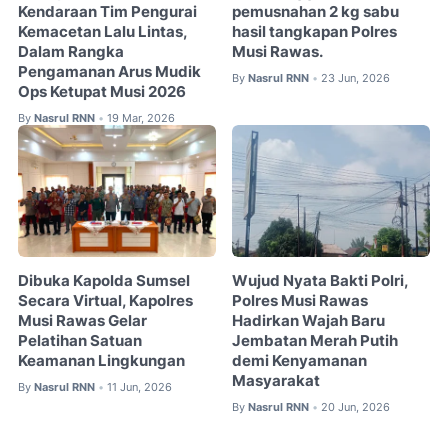
Kendaraan Tim Pengurai
pemusnahan 2 kg sabu
Kemacetan Lalu Lintas,
hasil tangkapan Polres
Dalam Rangka
Musi Rawas.
Pengamanan Arus Mudik
By
Nasrul RNN
23 Jun, 2026
•
Ops Ketupat Musi 2026
By
Nasrul RNN
19 Mar, 2026
•
Dibuka Kapolda Sumsel
Wujud Nyata Bakti Polri,
Secara Virtual, Kapolres
Polres Musi Rawas
Musi Rawas Gelar
Hadirkan Wajah Baru
Pelatihan Satuan
Jembatan Merah Putih
Keamanan Lingkungan
demi Kenyamanan
Masyarakat
By
Nasrul RNN
11 Jun, 2026
•
By
Nasrul RNN
20 Jun, 2026
•