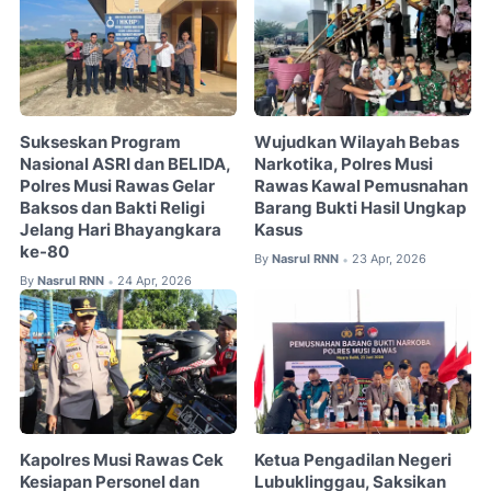
Sukseskan Program
Wujudkan Wilayah Bebas
Nasional ASRI dan BELIDA,
Narkotika, Polres Musi
Polres Musi Rawas Gelar
Rawas Kawal Pemusnahan
Baksos dan Bakti Religi
Barang Bukti Hasil Ungkap
Jelang Hari Bhayangkara
Kasus ⠀
ke-80
By
Nasrul RNN
23 Apr, 2026
•
By
Nasrul RNN
24 Apr, 2026
•
Kapolres Musi Rawas Cek
Ketua Pengadilan Negeri
Kesiapan Personel dan
Lubuklinggau, Saksikan