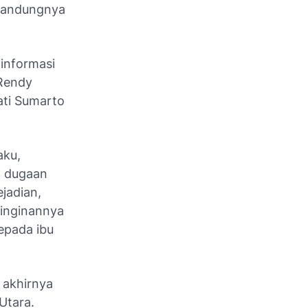
 kandungnya
 informasi
 Rendy
ati Sumarto
aku,
, dugaan
ejadian,
einginannya
epada ibu
 akhirnya
Utara.