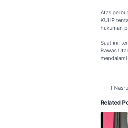
Atas perbu
KUHP tenta
hukuman pe
Saat ini, t
Rawas Utara
mendalami k
( Nasrull
Related P