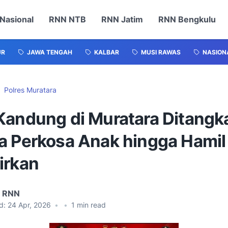
Nasional
RNN NTB
RNN Jatim
RNN Bengkulu
UR
JAWA TENGAH
KALBAR
MUSI RAWAS
NASION
Polres Muratara
Kandung di Muratara Ditangk
a Perkosa Anak hingga Hamil
irkan
l RNN
d:
24 Apr, 2026
•
•
1
min read