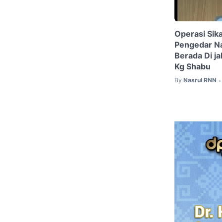
Operasi Sik
Pengedar Na
Berada Di j
Kg Shabu
By
Nasrul RNN
•