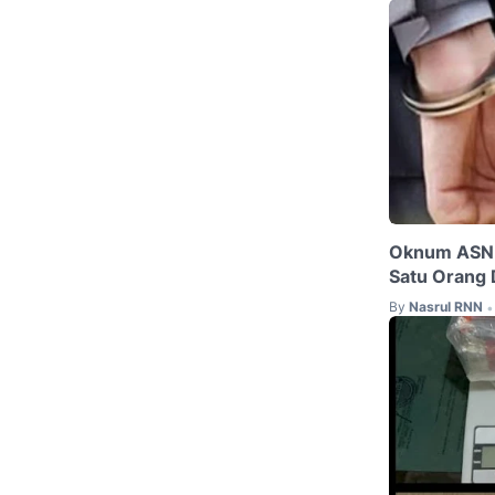
Oknum ASN d
Satu Orang
By
Nasrul RNN
•