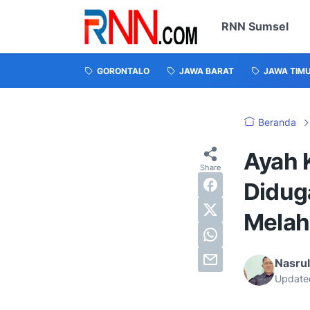
RNN Sumsel
GORONTALO
JAWA BARAT
JAWA TIM
Beranda
Ayah 
Didug
Melah
Nasru
Update