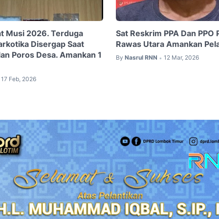
at Musi 2026. Terduga
Sat Reskrim PPA Dan PPO 
rkotika Disergap Saat
Rawas Utara Amankan Pel
alan Poros Desa. Amankan 1
By
Nasrul RNN
12 Mar, 2026
•
17 Feb, 2026