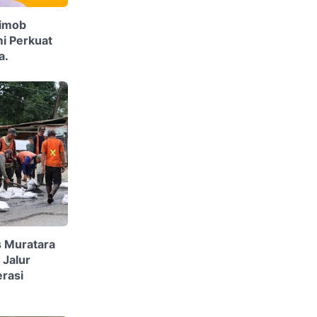
rimob
i Perkuat
a.
s Muratara
 Jalur
rasi