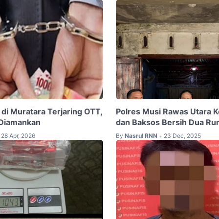
i Muratara Terjaring OTT,
Polres Musi Rawas Utara Ke
 Diamankan
dan Baksos Bersih Dua Ru
28 Apr, 2026
By
Nasrul RNN
23 Dec, 2025
•