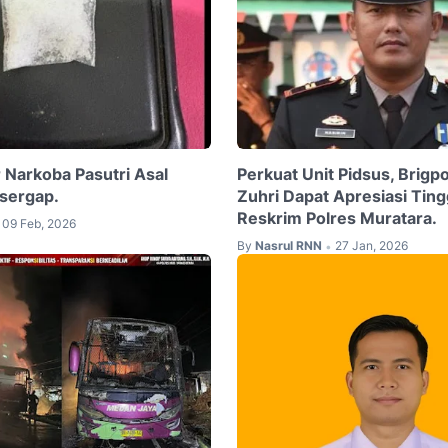
 Narkoba Pasutri Asal
Perkuat Unit Pidsus, Brigp
isergap.
Zuhri Dapat Apresiasi Tingg
Reskrim Polres Muratara.
09 Feb, 2026
By
Nasrul RNN
27 Jan, 2026
•