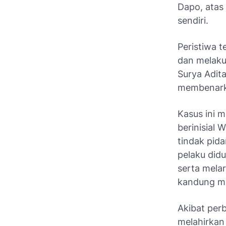
Dapo, atas
sendiri.
Peristiwa t
dan melaku
Surya Adit
membenarka
Kasus ini 
berinisial
tindak pida
pelaku did
serta mela
kandung ma
Akibat per
melahirkan