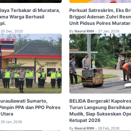
aya Terbakar di Muratara,
Perkuat Satreskrim, Eks B
ama Warga Berhasil
Brigpol Adenan Zuhri Resm
pi.
Unit Pidsus Polres Muratar
20 Dec, 2025
By
Nasrul RNN
27 Jan, 2026
•
Nurauliawati Sumarto,
BELIDA Bergerak! Kapolre
 Pimpin PPA dan PPO Polres
Turun Langsung Bersihkan
 Utara
Mudik, Siap Sukseskan Ope
Ketupat 2026
29 Jan, 2026
By
Nasrul RNN
28 Feb, 2026
•