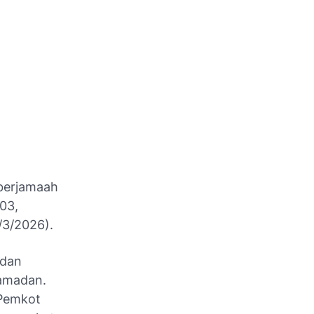
 berjamaah
 03,
/3/2026).
adan
Ramadan.
 Pemkot