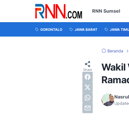
RNN Sumsel
GORONTALO
JAWA BARAT
JAWA TIM
Beranda
Wakil 
Ramad
Nasru
Update