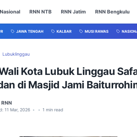
Nasional
RNN NTB
RNN Jatim
RNN Bengkulu
UR
JAWA TENGAH
KALBAR
MUSI RAWAS
NASION
Lubuklinggau
Wali Kota Lubuk Linggau Safa
an di Masjid Jami Baiturrohi
l RNN
d:
11 Mar, 2026
•
•
1
min read