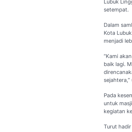
Lubuk Ling
setempat.
Dalam sam
Kota Lubuk
menjadi le
“Kami akan
baik lagi.
direncanak
sejahtera,”
Pada kesem
untuk masj
kegiatan k
Turut hadir