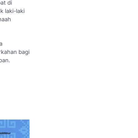
at di
 laki-laki
maah
a
rkahan bagi
pan.