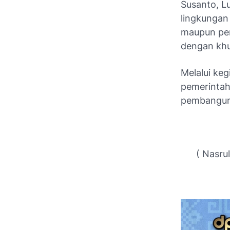
Susanto, Lu
lingkungan 
maupun per
dengan khu
Melalui ke
pemerintah
pembanguna
( Nasrull