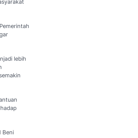
asyarakat
Pemerintah
gar
jadi lebih
h
 semakin
bantuan
rhadap
I Beni