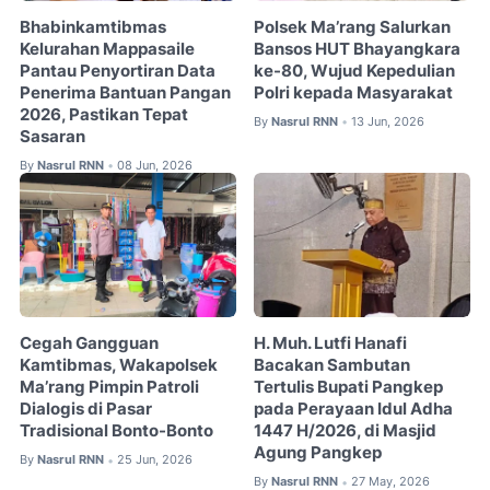
Bhabinkamtibmas
Polsek Ma’rang Salurkan
Kelurahan Mappasaile
Bansos HUT Bhayangkara
Pantau Penyortiran Data
ke-80, Wujud Kepedulian
Penerima Bantuan Pangan
Polri kepada Masyarakat
2026, Pastikan Tepat
By
Nasrul RNN
13 Jun, 2026
•
Sasaran
By
Nasrul RNN
08 Jun, 2026
•
Cegah Gangguan
H. Muh. Lutfi Hanafi
Kamtibmas, Wakapolsek
Bacakan Sambutan
Ma’rang Pimpin Patroli
Tertulis Bupati Pangkep
Dialogis di Pasar
pada Perayaan Idul Adha
Tradisional Bonto-Bonto
1447 H/2026, di Masjid
Agung Pangkep
By
Nasrul RNN
25 Jun, 2026
•
By
Nasrul RNN
27 May, 2026
•