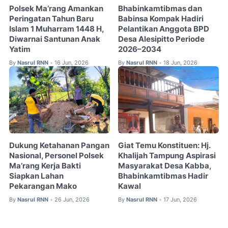
Polsek Ma’rang Amankan
Bhabinkamtibmas dan
Peringatan Tahun Baru
Babinsa Kompak Hadiri
Islam 1 Muharram 1448 H,
Pelantikan Anggota BPD
Diwarnai Santunan Anak
Desa Alesipitto Periode
Yatim
2026–2034
By
Nasrul RNN
16 Jun, 2026
By
Nasrul RNN
18 Jun, 2026
•
•
Dukung Ketahanan Pangan
Giat Temu Konstituen: Hj.
Nasional, Personel Polsek
Khalijah Tampung Aspirasi
Ma’rang Kerja Bakti
Masyarakat Desa Kabba,
Siapkan Lahan
Bhabinkamtibmas Hadir
Pekarangan Mako
Kawal
By
Nasrul RNN
26 Jun, 2026
By
Nasrul RNN
17 Jun, 2026
•
•