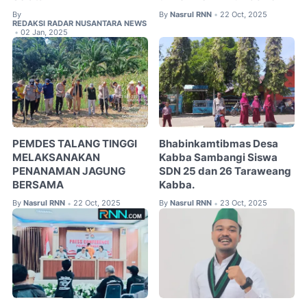
By
By
Nasrul RNN
22 Oct, 2025
•
REDAKSI RADAR NUSANTARA NEWS
02 Jan, 2025
•
PEMDES TALANG TINGGI
Bhabinkamtibmas Desa
MELAKSANAKAN
Kabba Sambangi Siswa
PENANAMAN JAGUNG
SDN 25 dan 26 Taraweang
BERSAMA
Kabba.
By
Nasrul RNN
22 Oct, 2025
By
Nasrul RNN
23 Oct, 2025
•
•