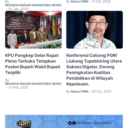
By
By
Nasrul RNN
21 Oct, 2025
•
REDAKSI RADAR NUSANTARA NEWS
02 Jan, 2025
•
KPU Pangkep Gelar Rapat
Konferensi Cabang PGRI
Pleno Terbuka Tetapkan
Liukang Tupabbiring Utara
Paslon Bupati Wakil Bupati
Sukses Digelar, Dorong
Terpilih
Peningkatan Kualitas
Pendidikan di Wilayah
By
Kepulauan.
REDAKSI RADAR NUSANTARA NEWS
07 Feb, 2025
•
By
Nasrul RNN
25 Oct, 2025
•