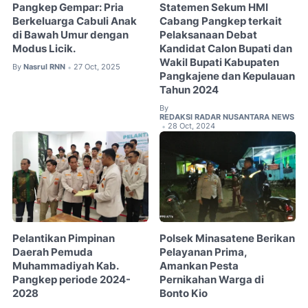
Pangkep Gempar: Pria
Statemen Sekum HMI
Berkeluarga Cabuli Anak
Cabang Pangkep terkait
di Bawah Umur dengan
Pelaksanaan Debat
Modus Licik.
Kandidat Calon Bupati dan
Wakil Bupati Kabupaten
By
Nasrul RNN
27 Oct, 2025
•
Pangkajene dan Kepulauan
Tahun 2024
By
REDAKSI RADAR NUSANTARA NEWS
28 Oct, 2024
•
Pelantikan Pimpinan
Polsek Minasatene Berikan
Daerah Pemuda
Pelayanan Prima,
Muhammadiyah Kab.
Amankan Pesta
Pangkep periode 2024-
Pernikahan Warga di
2028
Bonto Kio