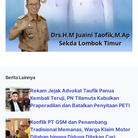
Berita Lainnya
Rekam Jejak Advokat Taufik Panua
Kembali Teruji, PN Tilamuta Kabulkan
Praperadilan dan Batalkan Penyitaan PETI
Konflik PT GSM dan Penambang
Tradisional Memanas, Warga Klaim Motor
Ditahan hingga Diduga Ditekan Cari