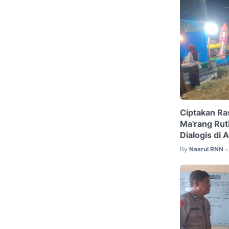
Ciptakan Ra
Ma'rang Rut
Dialogis di
By
Nasrul RNN
•