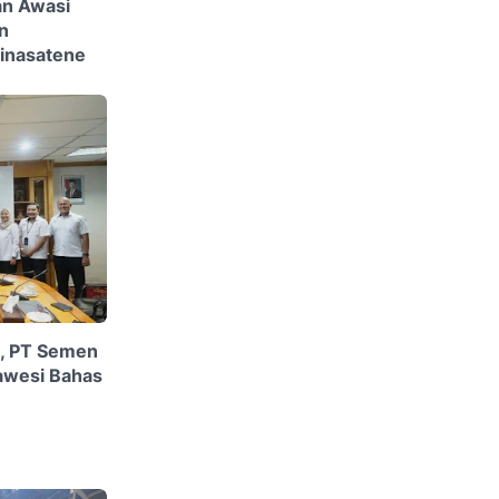
an Awasi
n
Minasatene
i, PT Semen
awesi Bahas