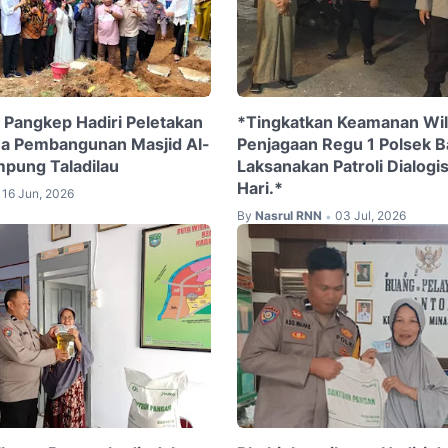
i Pangkep Hadiri Peletakan
*Tingkatkan Keamanan Wila
ma Pembangunan Masjid Al-
Penjagaan Regu 1 Polsek B
mpung Taladilau
Laksanakan Patroli Dialogi
Hari.*
16 Jun, 2026
By
Nasrul RNN
03 Jul, 2026
•