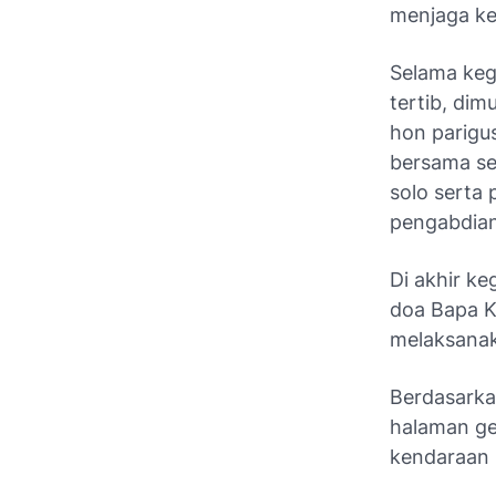
menjaga ke
Selama keg
tertib, dim
hon parigu
bersama sel
solo serta
pengabdian
Di akhir k
doa Bapa K
melaksanak
Berdasarkan
halaman ger
kendaraan 