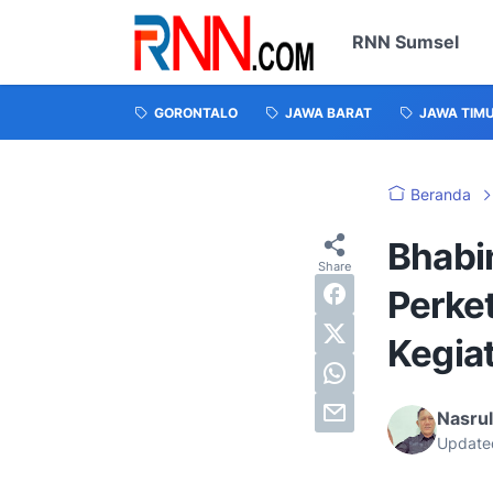
RNN Sumsel
GORONTALO
JAWA BARAT
JAWA TIM
Beranda
Bhabi
Perke
Kegia
Nasru
Update