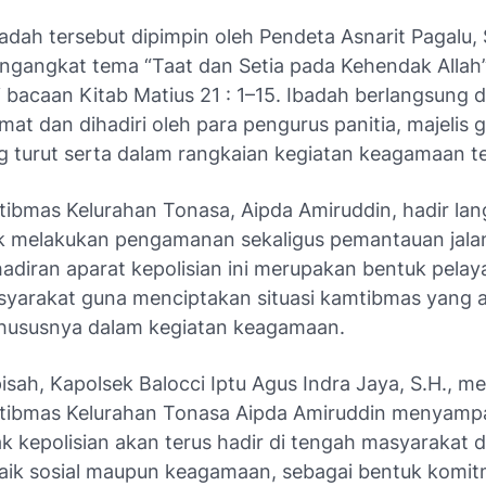
adah tersebut dipimpin oleh Pendeta Asnarit Pagalu, 
gangkat tema “Taat dan Setia pada Kehendak Allah
i bacaan Kitab Matius 21 : 1–15. Ibadah berlangsung
at dan dihadiri oleh para pengurus panitia, majelis g
g turut serta dalam rangkaian kegiatan keagamaan te
ibmas Kelurahan Tonasa, Aipda Amiruddin, hadir lan
uk melakukan pengamanan sekaligus pemantauan jal
hadiran aparat kepolisian ini merupakan bentuk pela
yarakat guna menciptakan situasi kamtibmas yang
khususnya dalam kegiatan keagamaan.
isah, Kapolsek Balocci Iptu Agus Indra Jaya, S.H., mel
tibmas Kelurahan Tonasa Aipda Amiruddin menyamp
k kepolisian akan terus hadir di tengah masyarakat d
baik sosial maupun keagamaan, sebagai bentuk komi