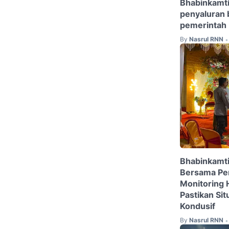
Bhabinkamti
penyaluran 
pemerintah
By
Nasrul RNN
•
Bhabinkamt
Bersama Per
Monitoring 
Pastikan Si
Kondusif
By
Nasrul RNN
•