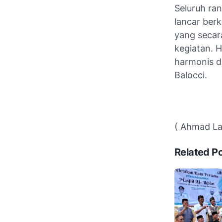
Seluruh ran
lancar ber
yang secar
kegiatan. H
harmonis d
Balocci.
( Ahmad Lat
Related P