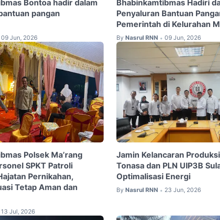
bmas Bontoa hadir dalam
Bhabinkamtibmas Hadiri d
bantuan pangan
Penyaluran Bantuan Panga
Pemerintah di Kelurahan 
09 Jun, 2026
By
Nasrul RNN
09 Jun, 2026
•
ibmas Polsek Ma’rang
Jamin Kelancaran Produks
sonel SPKT Patroli
Tonasa dan PLN UIP3B Sul
Hajatan Pernikahan,
Optimalisasi Energi
tuasi Tetap Aman dan
By
Nasrul RNN
23 Jun, 2026
•
13 Jul, 2026