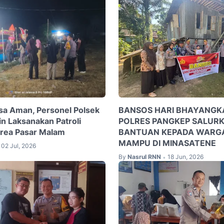
sa Aman, Personel Polsek
BANSOS HARI BHAYANGKA
in Laksanakan Patroli
POLRES PANGKEP SALUR
 Area Pasar Malam
BANTUAN KEPADA WARG
MAMPU DI MINASATENE
02 Jul, 2026
By
Nasrul RNN
18 Jun, 2026
•