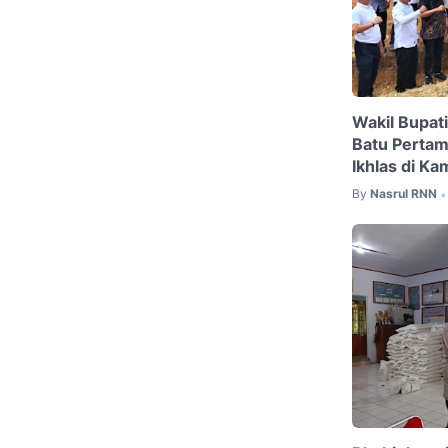
Wakil Bupat
Batu Perta
Ikhlas di Ka
By
Nasrul RNN
•