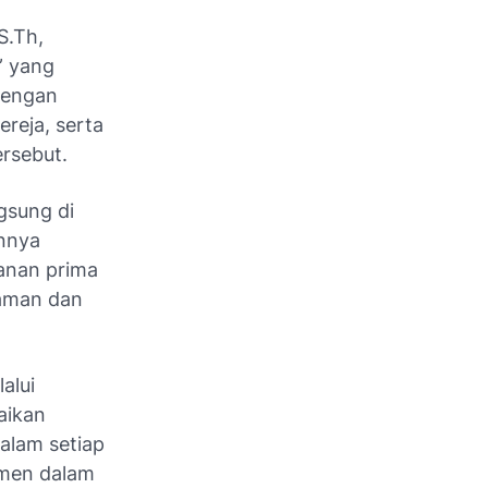
S.Th,
” yang
 dengan
ereja, serta
rsebut.
gsung di
annya
yanan prima
 aman dan
alui
aikan
alam setiap
tmen dalam