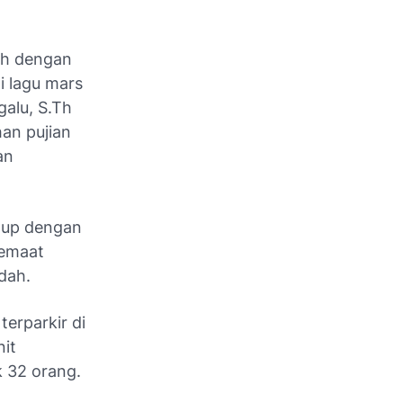
ah dengan
i lagu mars
galu, S.Th
han pujian
an
utup dengan
jemaat
dah.
terparkir di
nit
 32 orang.