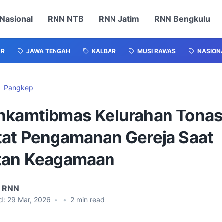
Nasional
RNN NTB
RNN Jatim
RNN Bengkulu
UR
JAWA TENGAH
KALBAR
MUSI RAWAS
NASION
Pangkep
nkamtibmas Kelurahan Tonas
tat Pengamanan Gereja Saat
tan Keagamaan
l RNN
d:
29 Mar, 2026
•
•
2
min read