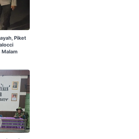
yah, Piket
alocci
s Malam