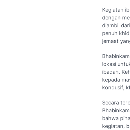
Kegiatan ib
dengan men
diambil dar
penuh khidm
jemaat yan
Bhabinkamt
lokasi unt
ibadah. Ke
kepada mas
kondusif, 
Secara terp
Bhabinkam
bahwa piha
kegiatan, 