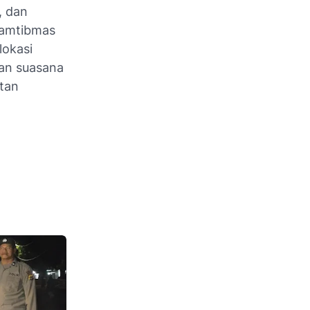
, dan
nkamtibmas
lokasi
kan suasana
tan