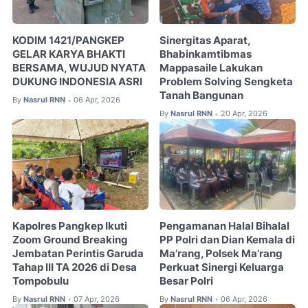
KODIM 1421/PANGKEP
Sinergitas Aparat,
GELAR KARYA BHAKTI
Bhabinkamtibmas
BERSAMA, WUJUD NYATA
Mappasaile Lakukan
DUKUNG INDONESIA ASRI
Problem Solving Sengketa
Tanah Bangunan
By
Nasrul RNN
06 Apr, 2026
•
By
Nasrul RNN
20 Apr, 2026
•
Kapolres Pangkep Ikuti
Pengamanan Halal Bihalal
Zoom Ground Breaking
PP Polri dan Dian Kemala di
Jembatan Perintis Garuda
Ma’rang, Polsek Ma’rang
Tahap III TA 2026 di Desa
Perkuat Sinergi Keluarga
Tompobulu
Besar Polri
By
Nasrul RNN
07 Apr, 2026
By
Nasrul RNN
06 Apr, 2026
•
•