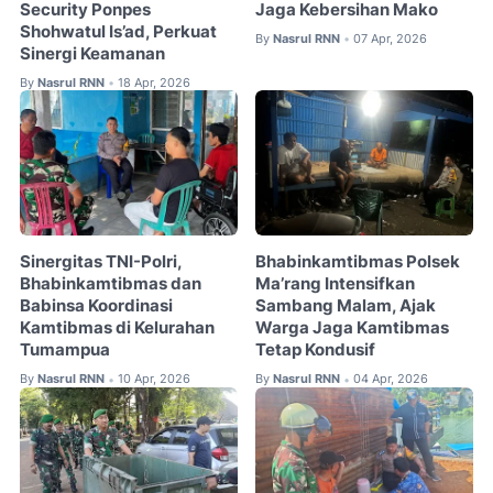
Security Ponpes
Jaga Kebersihan Mako
Shohwatul Is’ad, Perkuat
By
Nasrul RNN
07 Apr, 2026
•
Sinergi Keamanan
By
Nasrul RNN
18 Apr, 2026
•
Sinergitas TNI-Polri,
Bhabinkamtibmas Polsek
Bhabinkamtibmas dan
Ma’rang Intensifkan
Babinsa Koordinasi
Sambang Malam, Ajak
Kamtibmas di Kelurahan
Warga Jaga Kamtibmas
Tumampua
Tetap Kondusif
By
Nasrul RNN
10 Apr, 2026
By
Nasrul RNN
04 Apr, 2026
•
•