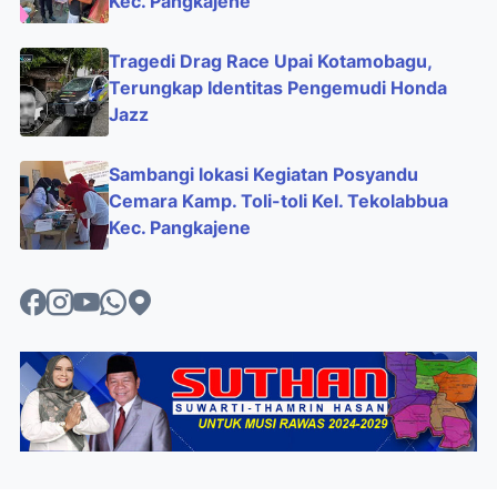
Kec. Pangkajene
Tragedi Drag Race Upai Kotamobagu,
Terungkap Identitas Pengemudi Honda
Jazz
Sambangi lokasi Kegiatan Posyandu
Cemara Kamp. Toli-toli Kel. Tekolabbua
Kec. Pangkajene