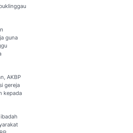
buklinggau
an
ja guna
ggu
a
an, AKBP
i gereja
an kepada
 ibadah
yarakat
KBP