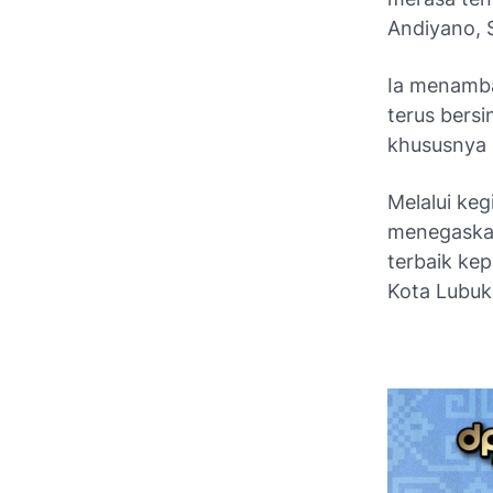
Andiyano, S
Ia menamba
terus bersi
khususnya
Melalui keg
menegaskan
terbaik ke
Kota Lubuk