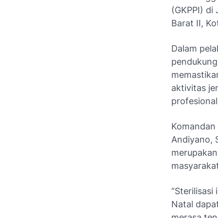
(GKPPI) di
Barat II, K
Dalam pela
pendukung 
memastikan
aktivitas j
profesiona
Komandan B
Andiyano, 
merupakan 
masyarakat
“Sterilisas
Natal dapa
merasa ten