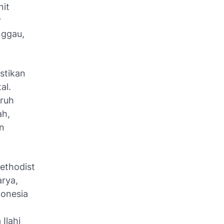
nit
r
nggau,
stikan
al.
uruh
ah,
an
Methodist
arya,
donesia
Ilahi