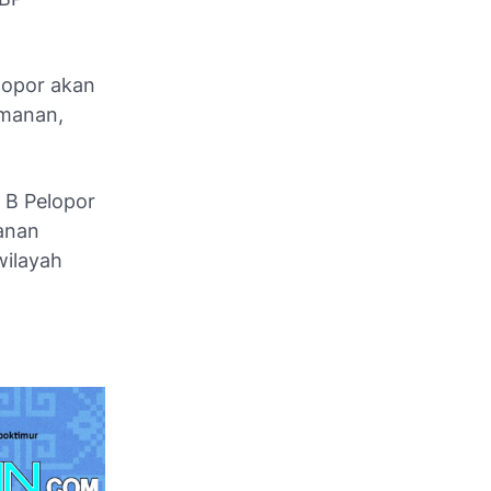
lopor akan
amanan,
n B Pelopor
anan
wilayah