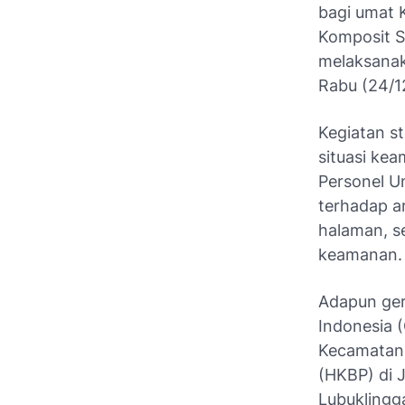
bagi umat K
Komposit S
melaksanaka
Rabu (24/1
Kegiatan st
situasi ke
Personel U
terhadap ar
halaman, s
keamanan.
Adapun gere
Indonesia (
Kecamatan L
(HKBP) di 
Lubuklingga