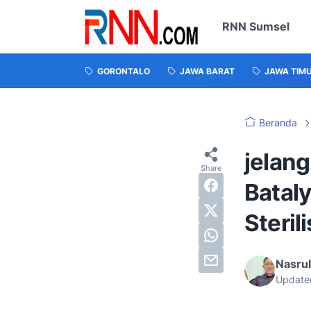
RNN Sumsel
GORONTALO
JAWA BARAT
JAWA TIM
Beranda
jelang
Batal
Steril
Nasru
Update