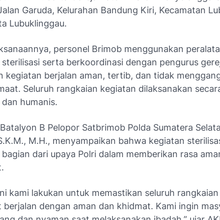
 Jalan Garuda, Kelurahan Bandung Kiri, Kecamatan Lu
ota Lubuklinggau.
ksanaannya, personel Brimob menggunakan peralat
sterilisasi serta berkoordinasi dengan pengurus gere
 kegiatan berjalan aman, tertib, dan tidak menggan
emaat. Seluruh rangkaian kegiatan dilaksanakan secar
l dan humanis.
atalyon B Pelopor Satbrimob Polda Sumatera Selat
S.K.M., M.H., menyampaikan bahwa kegiatan sterilisas
bagian dari upaya Polri dalam memberikan rasa am
.
i ini kami lakukan untuk memastikan seluruh rangkaian
t berjalan dengan aman dan khidmat. Kami ingin mas
ang dan nyaman saat melaksanakan ibadah,” ujar A