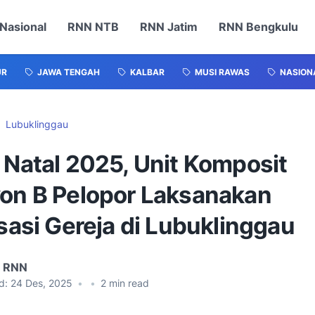
Nasional
RNN NTB
RNN Jatim
RNN Bengkulu
UR
JAWA TENGAH
KALBAR
MUSI RAWAS
NASION
Lubuklinggau
 Natal 2025, Unit Komposit
yon B Pelopor Laksanakan
isasi Gereja di Lubuklinggau
l RNN
d:
24 Des, 2025
•
•
2
min read