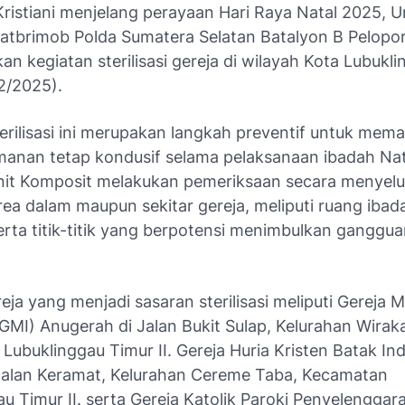
ristiani menjelang perayaan Hari Raya Natal 2025, U
atbrimob Polda Sumatera Selatan Batalyon B Pelopo
n kegiatan sterilisasi gereja di wilayah Kota Lubukli
2/2025).
erilisasi ini merupakan langkah preventif untuk mema
amanan tetap kondusif selama pelaksanaan ibadah Nat
nit Komposit melakukan pemeriksaan secara menyel
ea dalam maupun sekitar gereja, meliputi ruang ibad
erta titik-titik yang berpotensi menimbulkan ganggu
ja yang menjadi sasaran sterilisasi meliputi Gereja 
GMI) Anugerah di Jalan Bukit Sulap, Kelurahan Wirak
ubuklinggau Timur II. Gereja Huria Kristen Batak In
Jalan Keramat, Kelurahan Cereme Taba, Kecamatan
u Timur II. serta Gereja Katolik Paroki Penyelenggara 