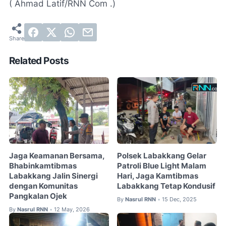
( Ahmad Latif/RNN Com .)
Related Posts
Jaga Keamanan Bersama,
Polsek Labakkang Gelar
Bhabinkamtibmas
Patroli Blue Light Malam
Labakkang Jalin Sinergi
Hari, Jaga Kamtibmas
dengan Komunitas
Labakkang Tetap Kondusif
Pangkalan Ojek
By
Nasrul RNN
15 Dec, 2025
•
By
Nasrul RNN
12 May, 2026
•