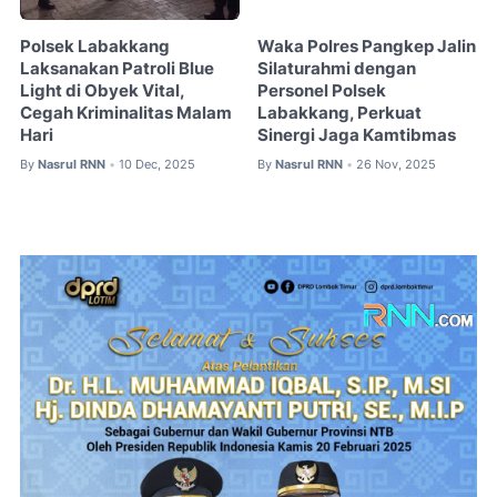
Polsek Labakkang
Waka Polres Pangkep Jalin
Laksanakan Patroli Blue
Silaturahmi dengan
Light di Obyek Vital,
Personel Polsek
Cegah Kriminalitas Malam
Labakkang, Perkuat
Hari
Sinergi Jaga Kamtibmas
By
Nasrul RNN
10 Dec, 2025
By
Nasrul RNN
26 Nov, 2025
•
•