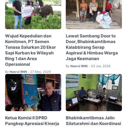
Wujud Kepedulian dan
Lewat Sambang Door to
Komitmen, PT Semen
Door, Bhabinkamtibmas
Tonasa Salurkan 20 Ekor
Kalabbirang Serap
Sapi Kurban ke Wilayah
Aspirasi & Himbau Warga
Ring 1 dan Area
Jaga Keamanan
Operasional
By
Nasrul RNN
03 Jun, 2026
•
By
Nasrul RNN
27 May, 2026
•
Ketua Komisi II DPRD
Bhabinkamtibmas Jalin
Pangkep Apresiasi Kinerja
Silaturahmi dan Koordinasi