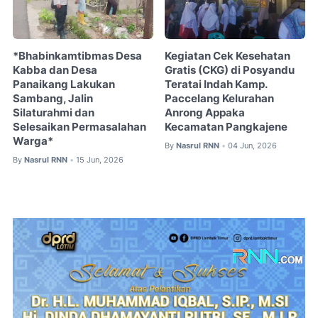
*Bhabinkamtibmas Desa
Kegiatan Cek Kesehatan
Kabba dan Desa
Gratis (CKG) di Posyandu
Panaikang Lakukan
Teratai Indah Kamp.
Sambang, Jalin
Paccelang Kelurahan
Silaturahmi dan
Anrong Appaka
Selesaikan Permasalahan
Kecamatan Pangkajene
Warga*
By
Nasrul RNN
04 Jun, 2026
•
By
Nasrul RNN
15 Jun, 2026
•