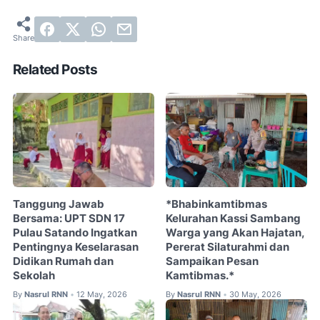
Related Posts
Tanggung Jawab
*Bhabinkamtibmas
Bersama: UPT SDN 17
Kelurahan Kassi Sambang
Pulau Satando Ingatkan
Warga yang Akan Hajatan,
Pentingnya Keselarasan
Pererat Silaturahmi dan
Didikan Rumah dan
Sampaikan Pesan
Sekolah
Kamtibmas.*
By
Nasrul RNN
12 May, 2026
By
Nasrul RNN
30 May, 2026
•
•