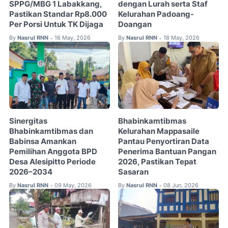
SPPG/MBG 1 Labakkang,
dengan Lurah serta Staf
Pastikan Standar Rp8.000
Kelurahan Padoang-
Per Porsi Untuk TK Dijaga
Doangan
By
Nasrul RNN
16 May, 2026
By
Nasrul RNN
18 May, 2026
•
•
Sinergitas
Bhabinkamtibmas
Bhabinkamtibmas dan
Kelurahan Mappasaile
Babinsa Amankan
Pantau Penyortiran Data
Pemilihan Anggota BPD
Penerima Bantuan Pangan
Desa Alesipitto Periode
2026, Pastikan Tepat
2026–2034
Sasaran
By
Nasrul RNN
09 May, 2026
By
Nasrul RNN
08 Jun, 2026
•
•