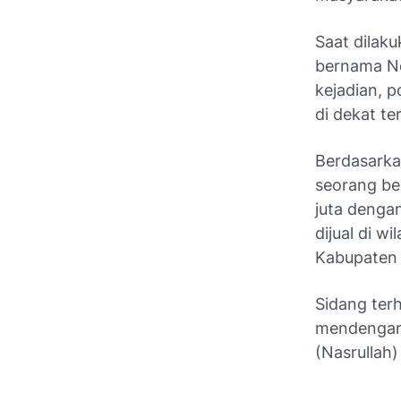
Saat dilak
bernama No
kejadian, p
di dekat t
Berdasarkan
seorang b
juta denga
dijual di 
Kabupaten 
Sidang ter
mendengark
(Nasrullah