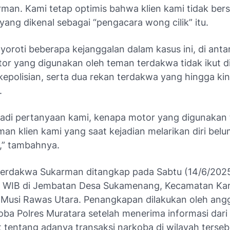
man. Kami tetap optimis bahwa klien kami tidak bers
yang dikenal sebagai “pengacara wong cilik” itu.
yoroti beberapa kejanggalan dalam kasus ini, di ant
or yang digunakan oleh teman terdakwa tidak ikut 
kepolisian, serta dua rekan terdakwa yang hingga kin
.
adi pertanyaan kami, kenapa motor yang digunakan t
an klien kami yang saat kejadian melarikan diri belu
,” tambahnya.
 terdakwa Sukarman ditangkap pada Sabtu (14/6/2025
0 WIB di Jembatan Desa Sukamenang, Kecamatan Kar
Musi Rawas Utara. Penangkapan dilakukan oleh ang
oba Polres Muratara setelah menerima informasi dari
 tentang adanya transaksi narkoba di wilayah terseb