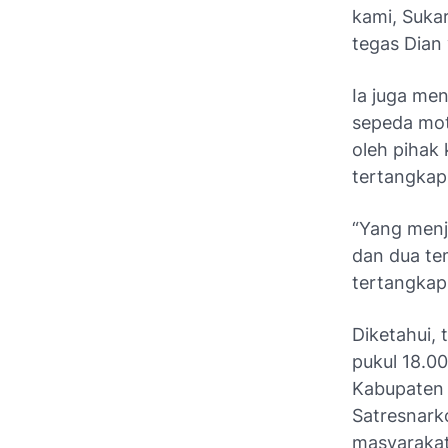
kami, Sukar
tegas Dian 
Ia juga men
sepeda mot
oleh pihak 
tertangkap
“Yang menj
dan dua tem
tertangkap
Diketahui,
pukul 18.0
Kabupaten 
Satresnark
masyarakat