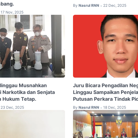
mbang.
By
Nasrul RNN
22 Dec, 2025
•
17 Nov, 2025
klinggau Musnahkan
Juru Bicara Pengadilan Ne
i Narkotika dan Senjata
Linggau Sampaikan Penjel
n Hukum Tetap.
Putusan Perkara Tindak Pi
23 Dec, 2025
By
Nasrul RNN
18 Dec, 2025
•