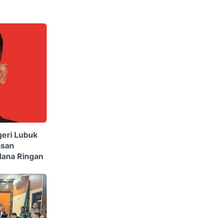
geri Lubuk
asan
dana Ringan