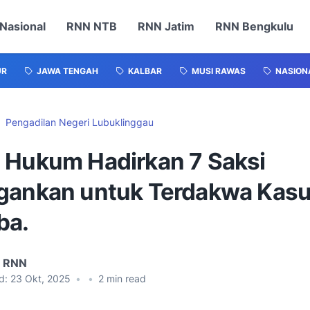
Nasional
RNN NTB
RNN Jatim
RNN Bengkulu
UR
JAWA TENGAH
KALBAR
MUSI RAWAS
NASION
Pengadilan Negeri Lubuklinggau
 Hukum Hadirkan 7 Saksi
gankan untuk Terdakwa Kas
ba.
l RNN
d:
23 Okt, 2025
•
•
2
min read