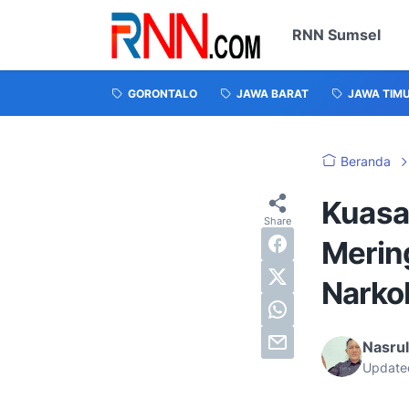
RNN Sumsel
GORONTALO
JAWA BARAT
JAWA TIM
Beranda
Kuasa
Merin
Narko
Nasru
Update