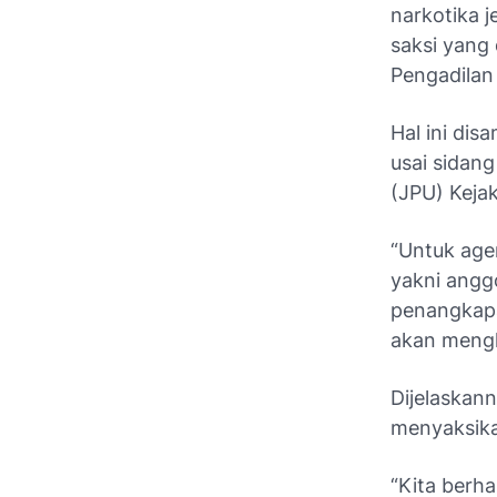
narkotika 
saksi yang
Pengadilan
Hal ini dis
usai sidan
(JPU) Keja
“Untuk agen
yakni angg
penangkapa
akan mengh
Dijelaskann
menyaksika
“Kita berha