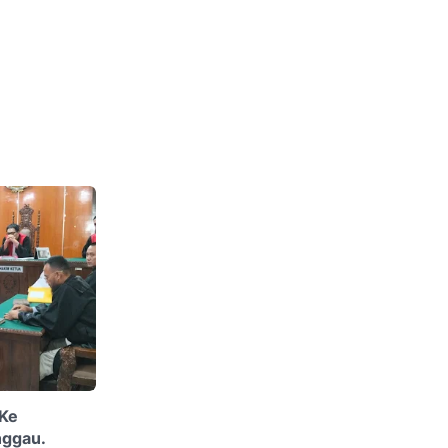
 Ke
nggau.