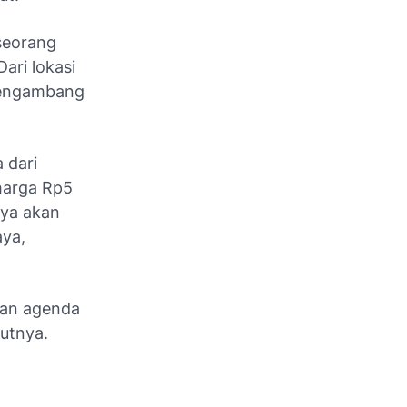
seorang
ari lokasi
 mengambang
 dari
harga Rp5
nya akan
aya,
gan agenda
utnya.