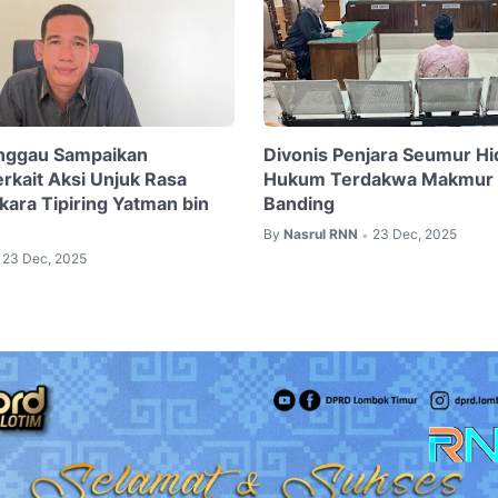
inggau Sampaikan
Divonis Penjara Seumur Hi
Terkait Aksi Unjuk Rasa
Hukum Terdakwa Makmur 
kara Tipiring Yatman bin
Banding
By
Nasrul RNN
23 Dec, 2025
•
23 Dec, 2025