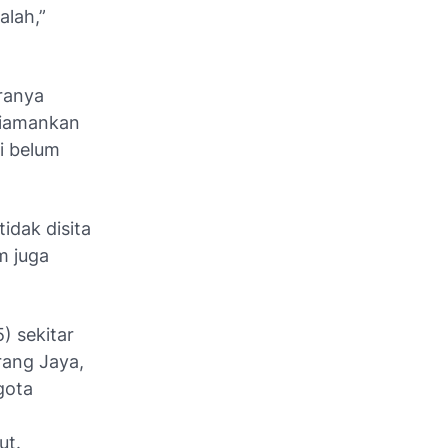
alah,”
aranya
diamankan
i belum
idak disita
m juga
) sekitar
ang Jaya,
gota
ut.