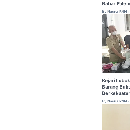
Bahar Pale
By
Nasrul RNN
•
Kejari Lubu
Barang Bukt
Berkekuata
By
Nasrul RNN
•