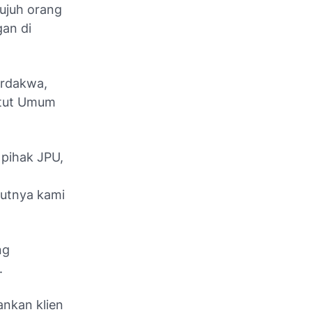
ujuh orang
gan di
erdakwa,
ntut Umum
 pihak JPU,
kutnya kami
ng
.
ankan klien