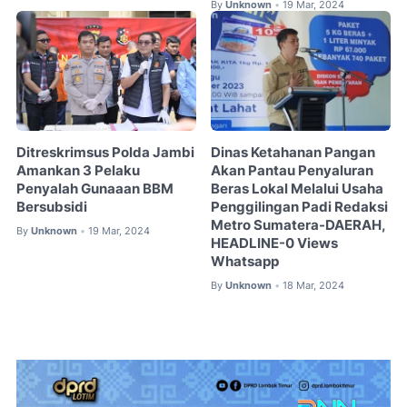
By
Unknown
19 Mar, 2024
•
Ditreskrimsus Polda Jambi
Dinas Ketahanan Pangan
Amankan 3 Pelaku
Akan Pantau Penyaluran
Penyalah Gunaaan BBM
Beras Lokal Melalui Usaha
Bersubsidi
Penggilingan Padi Redaksi
Metro Sumatera-DAERAH,
By
Unknown
19 Mar, 2024
•
HEADLINE-0 Views
Whatsapp
By
Unknown
18 Mar, 2024
•