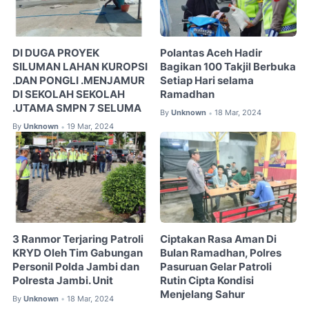
DI DUGA PROYEK
Polantas Aceh Hadir
SILUMAN LAHAN KUROPSI
Bagikan 100 Takjil Berbuka
.DAN PONGLI .MENJAMUR
Setiap Hari selama
DI SEKOLAH SEKOLAH
Ramadhan
.UTAMA SMPN 7 SELUMA
By
Unknown
18 Mar, 2024
•
By
Unknown
19 Mar, 2024
•
3 Ranmor Terjaring Patroli
Ciptakan Rasa Aman Di
KRYD Oleh Tim Gabungan
Bulan Ramadhan, Polres
Personil Polda Jambi dan
Pasuruan Gelar Patroli
Polresta Jambi. Unit
Rutin Cipta Kondisi
Menjelang Sahur
By
Unknown
18 Mar, 2024
•