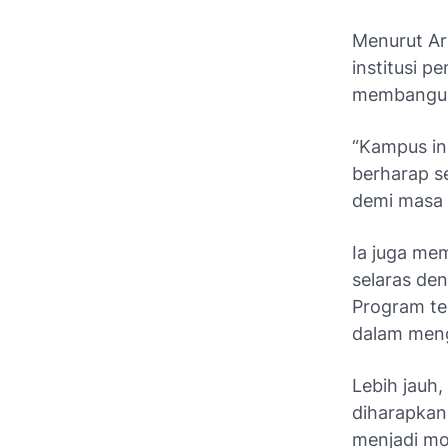
Menurut Ar
institusi p
membangun 
“Kampus in
berharap s
demi masa 
Ia juga me
selaras den
Program te
dalam meng
Lebih jau
diharapkan
menjadi mo