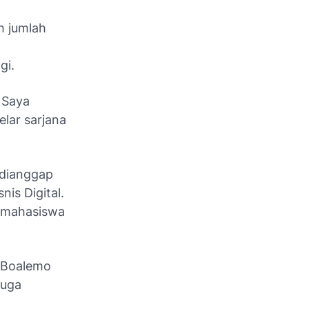
h jumlah
gi.
 Saya
lar sarjana
 dianggap
is Digital.
i mahasiswa
 Boalemo
juga