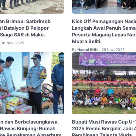
an Brimob: Satbrimob
Kick Off Pemagangan Nasion
l Batalyon B Pelopor
Langkah Awal Penuh Sema
Siaga SAR di Mako.
Peserta Magang Lapas Nar
Muara Beliti.
30 Nov, 2025
By
Nasrul RNN
26 Nov, 2025
•
tin dan Berbelasungkawa,
Bupati Musi Rawas Cup U-
 Rawas Kunjungi Rumah
2025 Resmi Bergulir, Jadi 
r ke Pemakaman Almarhum
Pembinaan Talenta Muda.