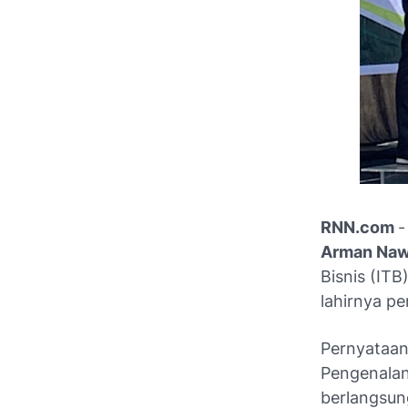
RNN.com
Arman Naw
Bisnis (IT
lahirnya p
Pernyataan
Pengenala
berlangsu