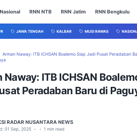
Nasional
RNN NTB
RNN Jatim
RNN Bengkulu
UR
JAWA TENGAH
KALBAR
MUSI RAWAS
NASION
Arman Naway: ITB ICHSAN Boalemo Siap Jadi Pusat Peradaban Ba
aya
 Naway: ITB ICHSAN Boalemo
Pusat Peradaban Baru di Pag
KSI RADAR NUSANTARA NEWS
d:
01 Sep, 2025
•
•
1
min read