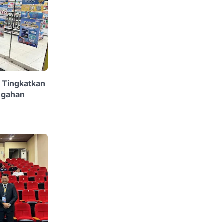
g Tingkatkan
egahan