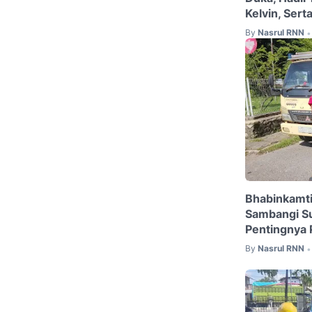
Kelvin, Serta
By
Nasrul RNN
•
Bhabinkamt
Sambangi Su
Pentingnya 
By
Nasrul RNN
•