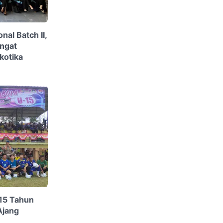
al Batch II,
ngat
kotika
15 Tahun
Ajang