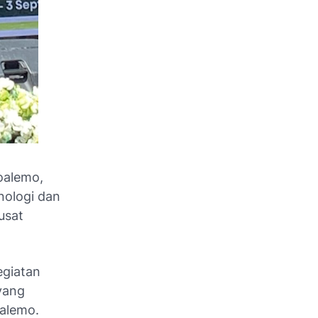
oalemo,
nologi dan
usat
egiatan
yang
alemo.