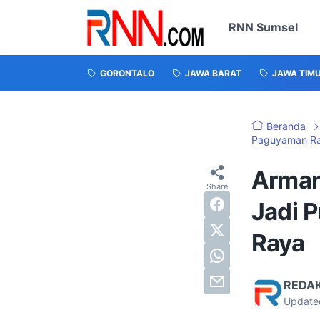
RNN Sumsel
GORONTALO
JAWA BARAT
JAWA TIM
Beranda
Paguyaman R
Arman
Jadi 
Raya
REDA
Update