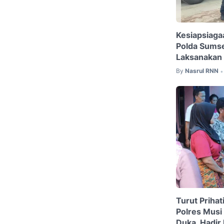
Kesiapsiaga
Polda Sumse
Laksanakan 
By
Nasrul RNN
•
Turut Priha
Polres Musi
Duka, Hadi