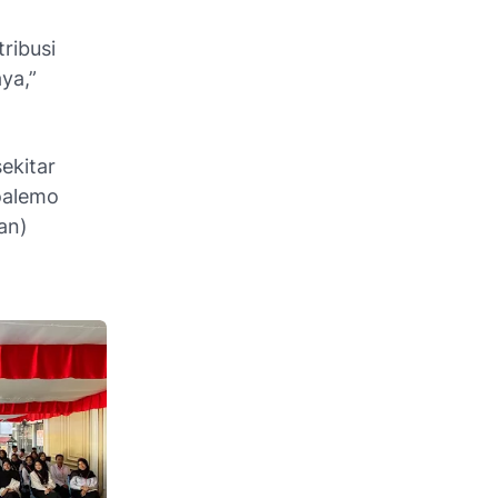
ribusi
ya,”
ekitar
oalemo
an)