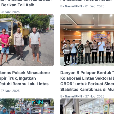
 Berikan Tali Asih.
By
Nasrul RNN
01 Dec, 2025
•
28 Nov, 2025
ibmas Polsek Minasatene
Danyon B Pelopor Bentuk 
pir Truk, Ingatkan
Kolaborasi Lintas Sektoral
Patuhi Rambu Lalu Lintas
OBOR” untuk Perkuat Siner
Stabilitas Kamtibmas di Mu
27 Nov, 2025
By
Nasrul RNN
27 Nov, 2025
•