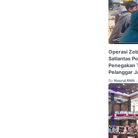
Operasi Zeb
Satlantas P
Penegakan Te
Pelanggar J
By
Nasrul RNN
•