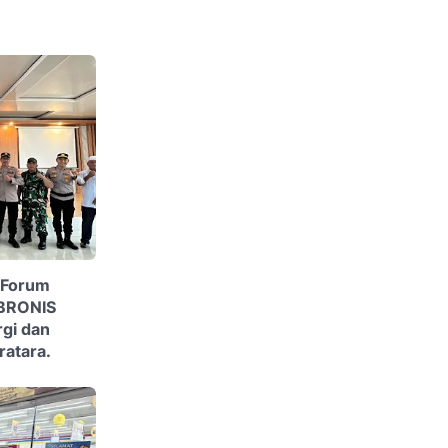
“Forum
 BRONIS
gi dan
ratara.