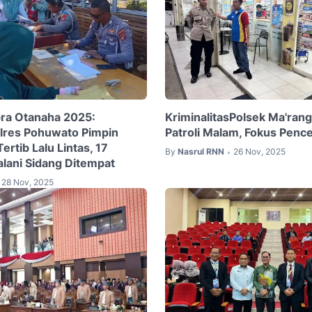
ra Otanaha 2025:
KriminalitasPolsek Ma'ran
olres Pohuwato Pimpin
Patroli Malam, Fokus Penc
rtib Lalu Lintas, 17
By
Nasrul RNN
26 Nov, 2025
•
alani Sidang Ditempat
28 Nov, 2025