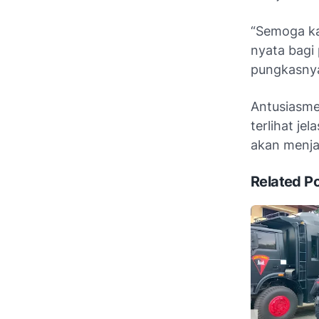
“Semoga ka
nyata bagi
pungkasny
Antusiasme
terlihat j
akan menja
Related P