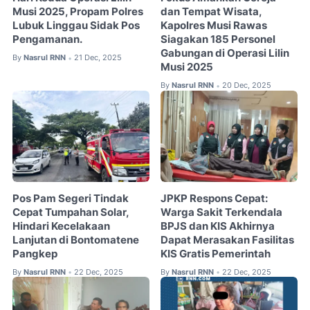
Musi 2025, Propam Polres
dan Tempat Wisata,
Lubuk Linggau Sidak Pos
Kapolres Musi Rawas
Pengamanan.
Siagakan 185 Personel
Gabungan di Operasi Lilin
By
Nasrul RNN
21 Dec, 2025
•
Musi 2025
By
Nasrul RNN
20 Dec, 2025
•
Pos Pam Segeri Tindak
JPKP Respons Cepat:
Cepat Tumpahan Solar,
Warga Sakit Terkendala
Hindari Kecelakaan
BPJS dan KIS Akhirnya
Lanjutan di Bontomatene
Dapat Merasakan Fasilitas
Pangkep
KIS Gratis Pemerintah
By
Nasrul RNN
22 Dec, 2025
By
Nasrul RNN
22 Dec, 2025
•
•