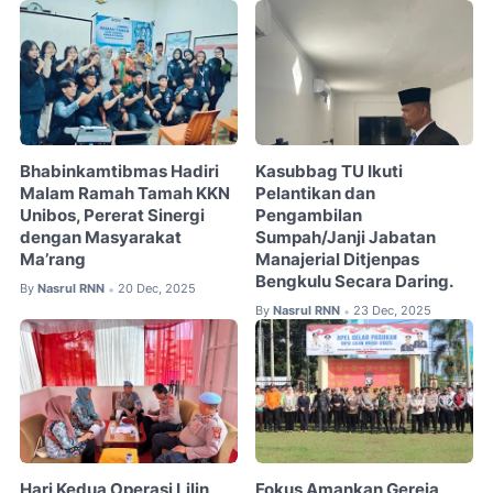
Bhabinkamtibmas Hadiri
Kasubbag TU Ikuti
Malam Ramah Tamah KKN
Pelantikan dan
Unibos, Pererat Sinergi
Pengambilan
dengan Masyarakat
Sumpah/Janji Jabatan
Ma’rang
Manajerial Ditjenpas
Bengkulu Secara Daring.
By
Nasrul RNN
20 Dec, 2025
•
By
Nasrul RNN
23 Dec, 2025
•
Hari Kedua Operasi Lilin
Fokus Amankan Gereja