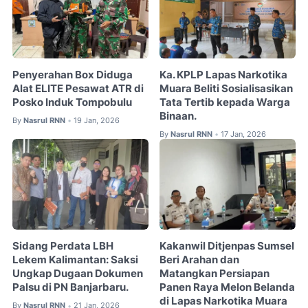
Penyerahan Box Diduga
Ka. KPLP Lapas Narkotika
Alat ELITE Pesawat ATR di
Muara Beliti Sosialisasikan
Posko Induk Tompobulu
Tata Tertib kepada Warga
Binaan.
By
Nasrul RNN
19 Jan, 2026
•
By
Nasrul RNN
17 Jan, 2026
•
Sidang Perdata LBH
Kakanwil Ditjenpas Sumsel
Lekem Kalimantan: Saksi
Beri Arahan dan
Ungkap Dugaan Dokumen
Matangkan Persiapan
Palsu di PN Banjarbaru.
Panen Raya Melon Belanda
di Lapas Narkotika Muara
By
Nasrul RNN
21 Jan, 2026
•