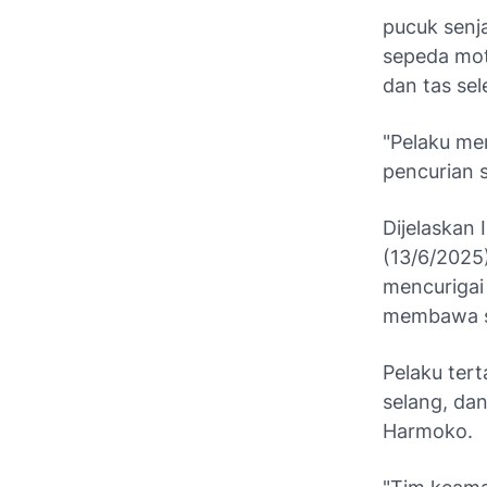
pucuk senja
sepeda mot
dan tas se
"Pelaku me
pencurian 
Dijelaskan
(13/6/2025
mencurigai
membawa sa
Pelaku ter
selang, dan
Harmoko.