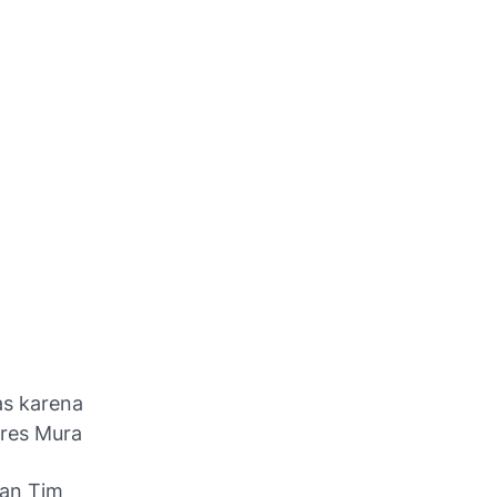
s karena
lres Mura
dan Tim