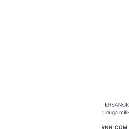
TERSANGKA:
diduga mili
RNN, COM