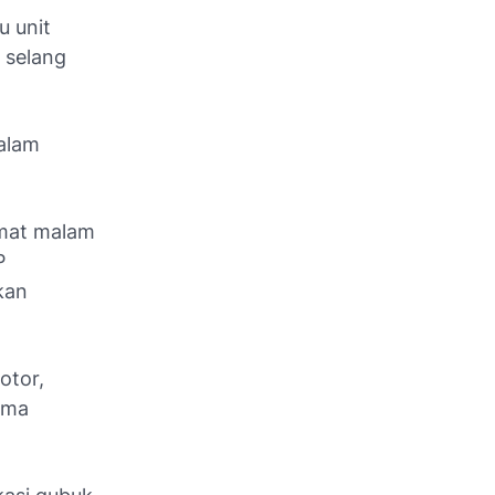
u unit
 selang
dalam
umat malam
P
kan
otor,
nama