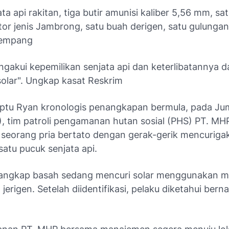
ta api rakitan, tiga butir amunisi kaliber 5,56 mm, sat
or jenis Jambrong, satu buah derigen, satu gulungan
lempang
ngakui kepemilikan senjata api dan keterlibatannya 
solar". Ungkap kasat Reskrim
 Iptu Ryan kronologis penangkapan bermula, pada J
), tim patroli pengamanan hutan sosial (PHS) PT. MH
 seorang pria bertato dengan gerak-gerik mencuriga
tu pucuk senjata api.
tangkap basah sedang mencuri solar menggunakan m
 jerigen. Setelah diidentifikasi, pelaku diketahui ber