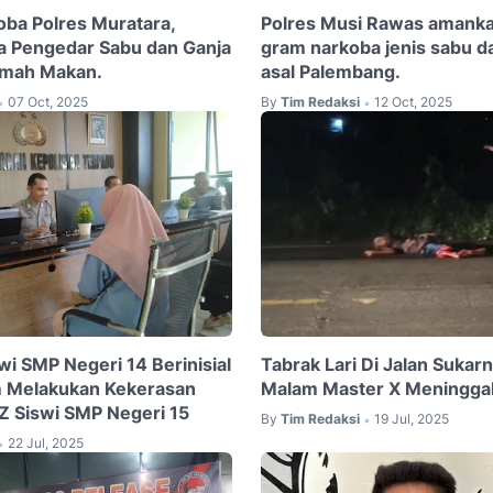
oba Polres Muratara,
Polres Musi Rawas amank
a Pengedar Sabu dan Ganja
gram narkoba jenis sabu da
umah Makan.
asal Palembang.
07 Oct, 2025
By
Tim Redaksi
12 Oct, 2025
•
•
wi SMP Negeri 14 Berinisial
Tabrak Lari Di Jalan Sukarn
 Melakukan Kekerasan
Malam Master X Meninggal
 Siswi SMP Negeri 15
By
Tim Redaksi
19 Jul, 2025
•
22 Jul, 2025
•