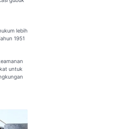
asi gubuk
 hukum lebih
 Tahun 1951
 keamanan
kat untuk
ingkungan