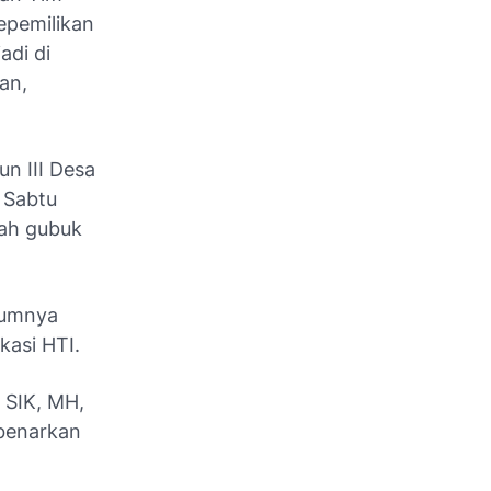
epemilikan
adi di
an,
n III Desa
 Sabtu
uah gubuk
lumnya
kasi HTI.
 SIK, MH,
mbenarkan