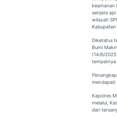
keamanan P
senjata api
wilayah SP
Kabupaten
Diketahui 
Bumi Makmu
(14/6/2025)
tempatnya b
Penangkapa
mendapati p
Kapolres M
melalui, K
dari tersa