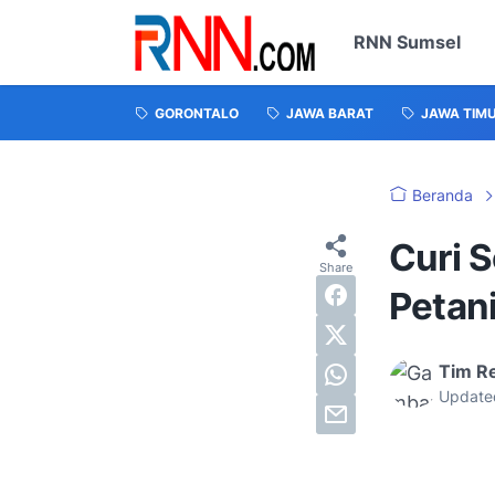
RNN Sumsel
GORONTALO
JAWA BARAT
JAWA TIM
Beranda
Curi S
Petani
Tim R
Update