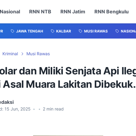
Nasional
RNN NTB
RNN Jatim
RNN Bengkulu
UR
JAWA TENGAH
KALBAR
MUSI RAWAS
NASION
Kriminal
Musi Rawas
olar dan Miliki Senjata Api Ileg
 Asal Muara Lakitan Dibekuk.
edaksi
d:
15 Jun, 2025
•
•
2
min read