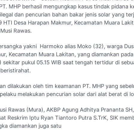
T. MHP berhasil mengungkap kasus tindak pidana k
 ilegal dan pencurian bahan bakar jenis solar yang terj
9 HTI Desa Harapan Makmur, Kecamatan Muara Lakit
 Musi Rawas.
tersangka yakni Harmoko alias Moko (32), warga Dusu
r, Kecamatan Muara Lakitan, yang diamankan pada
 sekitar pukul 05.15 WIB saat tengah tertidur di seb
eristirahat.
n dilakukan oleh tim keamanan PT. MHP yang sebe
elaku melakukan pencurian solar dari alat berat di lo
usi Rawas (Mura), AKBP Agung Adhitya Prananta SH,
asat Reskrim Iptu Ryan Tiantoro Putra S.TrK, SIK me
ngka diamankan juga satu