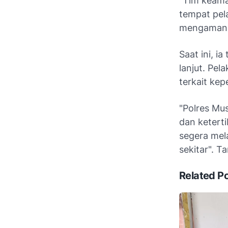
"Tim keama
tempat pela
mengamank
Saat ini, i
lanjut. Pel
terkait kep
"Polres M
dan ketert
segera mel
sekitar". 
Related P