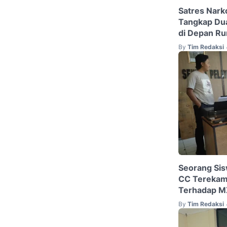
Satres Nark
Tangkap Du
di Depan R
By
Tim Redaksi
Seorang Sis
CC Terekam
Terhadap MZ
By
Tim Redaksi