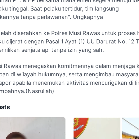
nan PT. MHP bersama manajemen segera menuju lok
ku tinggal. Saat pelaku tertidur, tim langsung
annya tanpa perlawanan". Ungkapnya
a telah diserahkan ke Polres Musi Rawas untuk proses
aku dijerat dengan Pasal 1 Ayat (1) UU Darurat No. 12
emilikan senjata api tanpa izin yang sah.
usi Rawas menegaskan komitmennya dalam menjaga
iban di wilayah hukumnya, serta mengimbau masyara
apor apabila menemukan aktivitas mencurigakan di l
Tambahnya.(Nasrullah)
osts