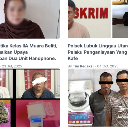
ika Kelas IIA Muara Beliti,
Polsek Lubuk Linggau Utar
galkan Upaya
Pelaku Penganiayaan Yang 
pan Dua Unit Handphone.
Kafe
23 Jul, 2025
By
Tim Redaksi
04 Oct, 2025
•
•