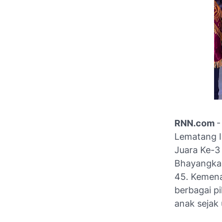
RNN.com
-
Lematang I
Juara Ke-3 
Bhayangkar
45. Kemenan
berbagai p
anak sejak u