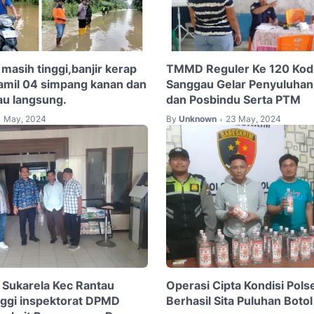
masih tinggi,banjir kerap
TMMD Reguler Ke 120 Kod
ramil 04 simpang kanan dan
Sanggau Gelar Penyuluha
au langsung.
dan Posbindu Serta PTM
1 May, 2024
By
Unknown
23 May, 2024
•
Sukarela Kec Rantau
Operasi Cipta Kondisi Pol
ggi inspektorat DPMD
Berhasil Sita Puluhan Botol