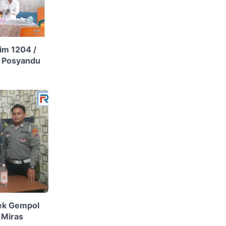
im 1204 /
n Posyandu
sek Gempol
 Miras