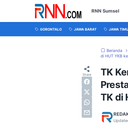
RNN Sumsel
GORONTALO
JAWA BARAT
JAWA TIM
Beranda
di HUT YKB ke
TK Ke
Presta
TK di
REDA
Update