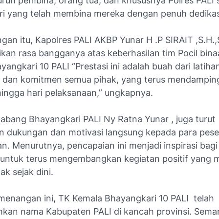
uruh pembina, orang tua, dan khususnya Polres PALI 
i yang telah membina mereka dengan penuh dedikasi
an itu, Kapolres PALI AKBP Yunar H .P SIRAIT ,S.H.,S.
an rasa bangganya atas keberhasilan tim Pocil bin
angkari 10 PALI “Prestasi ini adalah buah dari latihan
, dan komitmen semua pihak, yang terus mendamping
hingga hari pelaksanaan,” ungkapnya.
Cabang Bhayangkari PALI Ny Ratna Yunar , juga turut
 dukungan dan motivasi langsung kepada para peser
an. Menurutnya, pencapaian ini menjadi inspirasi bagi
LI untuk terus mengembangkan kegiatan positif yang
ak sejak dini.
enangan ini, TK Kemala Bhayangkari 10 PALI telah
an nama Kabupaten PALI di kancah provinsi. Sema