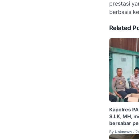
prestasi y
berbasis k
Related P
Kapolres PA
S.I.K, MH, m
bersabar pe
By
Unknown
2
•