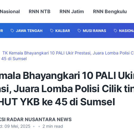
Nasional
RNN NTB
RNN Jatim
RNN Bengkulu
UR
JAWA TENGAH
KALBAR
MUSI RAWAS
NASION
TK Kemala Bhayangkari 10 PALI Ukir Prestasi, Juara Lomba Polisi Ci
 45 di Sumsel
mala Bhayangkari 10 PALI Uki
si, Juara Lomba Polisi Cilik t
 HUT YKB ke 45 di Sumsel
KSI RADAR NUSANTARA NEWS
d:
09 Mei, 2025
•
•
2
min read