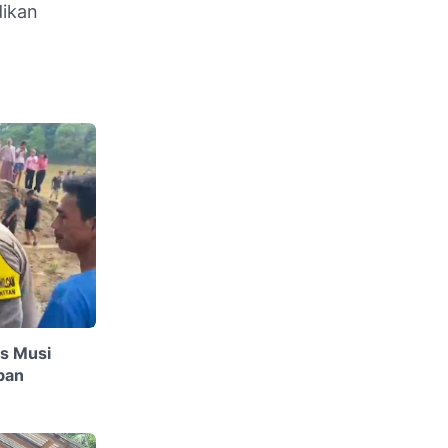
dikan
es Musi
ban