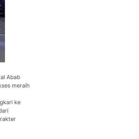
al Abab
kses meraih
gkari ke
dari
rakter