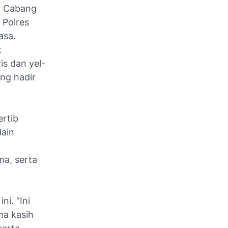
a Cabang
 Polres
asa.
t
is dan yel-
ang hadir
ertib
lain
a, serta
i. “Ini
ma kasih