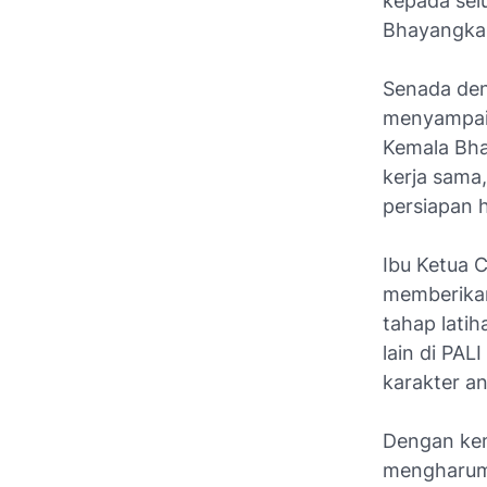
kepada sel
Bhayangkar
Senada deng
menyampaik
Kemala Bhay
kerja sama
persiapan 
Ibu Ketua 
memberikan
tahap latih
lain di PA
karakter an
Dengan kem
mengharumk