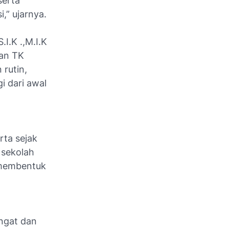
serta
,” ujarnya.
I.K .,M.I.K
aan TK
 rutin,
i dari awal
ta sejak
 sekolah
 membentuk
ngat dan