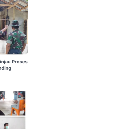
njau Proses
nding