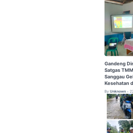
Gandeng Di
Satgas TMM
Sanggau Ge
Kesehatan d
By
Unknown
2
•