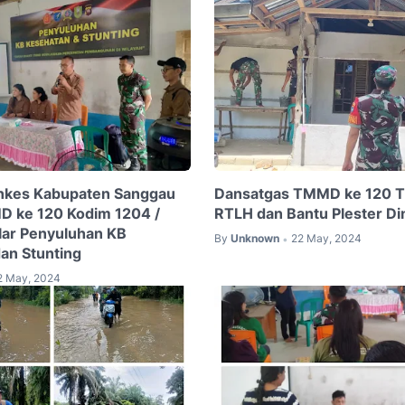
nkes Kabupaten Sanggau
Dansatgas TMMD ke 120 Ti
D ke 120 Kodim 1204 /
RTLH dan Bantu Plester Di
lar Penyuluhan KB
By
Unknown
22 May, 2024
•
an Stunting
2 May, 2024