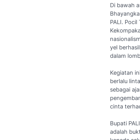
Di bawah a
Bhayangkari
PALI. Pocil
Kekompakan
nasionalis
yel berhasi
dalam lomb
Kegiatan i
berlalu lin
sebagai aja
pengembang
cinta terha
Bupati PALI
adalah bukt