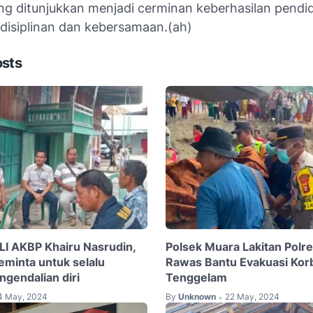
ang ditunjukkan menjadi cerminan keberhasilan pendi
edisiplinan dan kebersamaan.(ah)
osts
LI AKBP Khairu Nasrudin,
Polsek Muara Lakitan Polr
eminta untuk selalu
Rawas Bantu Evakuasi Kor
ngendalian diri
Tenggelam
4 May, 2024
By
Unknown
22 May, 2024
•