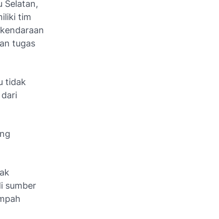
 Selatan,
iki tim
 kendaraan
an tugas
 tidak
 dari
ang
dak
di sumber
ampah