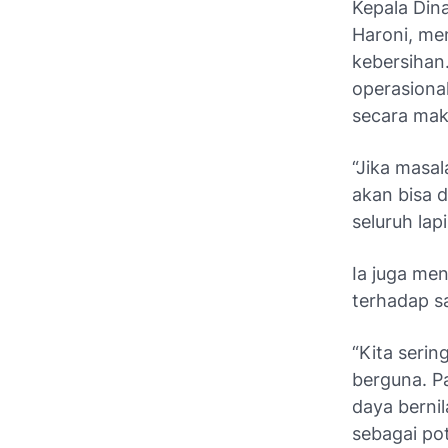
Kepala Din
Haroni, me
kebersihan
operasiona
secara mak
“Jika masa
akan bisa d
seluruh lap
Ia juga me
terhadap 
“Kita seri
berguna. Pa
daya bernil
sebagai po