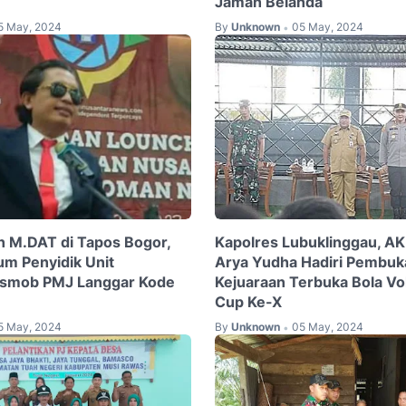
Jaman Belanda
5 May, 2024
By
Unknown
05 May, 2024
•
 M.DAT di Tapos Bogor,
Kapolres Lubuklinggau, AK
m Penyidik Unit
Arya Yudha Hadiri Pembuk
smob PMJ Langgar Kode
Kejuaraan Terbuka Bola Vol
Cup Ke-X
5 May, 2024
By
Unknown
05 May, 2024
•