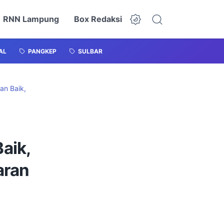
RNN Lampung
Box Redaksi
AL
PANGKEP
SULBAR
an Baik,
u
aik,
aran