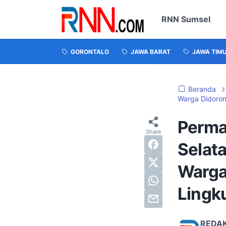
RNN Sumsel
GORONTALO
JAWA BARAT
JAWA TIM
Beranda
Warga Didoron
Perma
Selat
Warga
Lingk
REDA