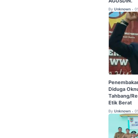
AGUSDIN.
By
Unknown
0
•
Penembakan
Diduga Oknu
Tahbang/Re
Etik Berat
By
Unknown
0
•