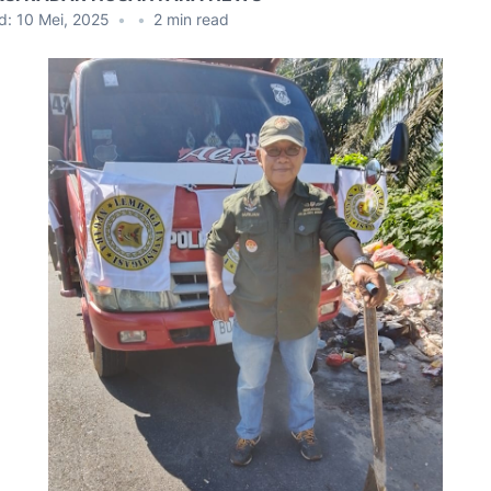
d:
10 Mei, 2025
•
•
2
min read