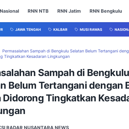
Nasional
RNN NTB
RNN Jatim
RNN Bengkulu
UR
JAWA TENGAH
KALBAR
MUSI RAWAS
NASION
Permasalahan Sampah di Bengkulu Selatan Belum Tertangani deng
g Tingkatkan Kesadaran Lingkungan
salahan Sampah di Bengkul
an Belum Tertangani dengan B
 Didorong Tingkatkan Kesad
ungan
KSI RADAR NUSANTARA NEWS