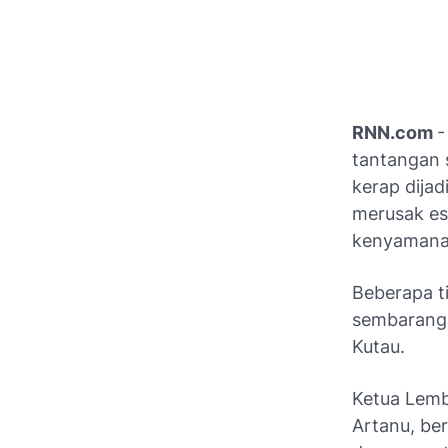
RNN.com
-
tantangan 
kerap dija
merusak es
kenyamana
Beberapa t
sembaranga
Kutau.
Ketua Lemb
Artanu, ber