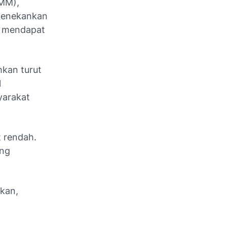
PMM),
 menekankan
s mendapat
hkan turut
l
yarakat
 rendah.
ing
tkan,