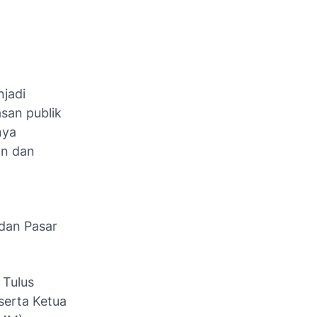
jadi
san publik
nya
an dan
dan Pasar
 Tulus
serta Ketua