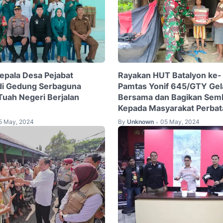
Kepala Desa Pejabat
Rayakan HUT Batalyon ke- 
di Gedung Serbaguna
Pamtas Yonif 645/GTY Gel
uah Negeri Berjalan
Bersama dan Bagikan Sem
Kepada Masyarakat Perbat
5 May, 2024
By
Unknown
05 May, 2024
•