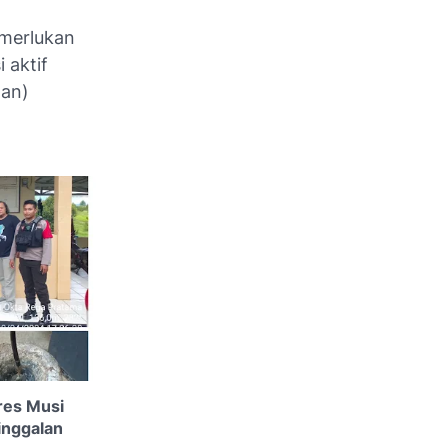
merlukan
 aktif
man)
res Musi
inggalan