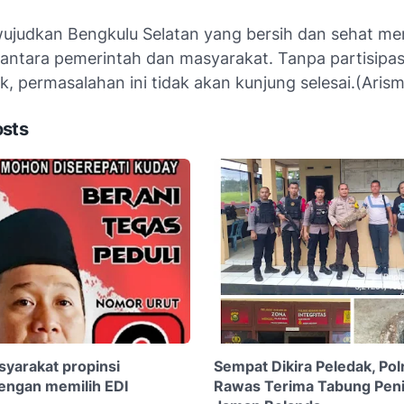
judkan Bengkulu Selatan yang bersih dan sehat me
antara pemerintah dan masyarakat. Tanpa partisipasi
, permasalahan ini tidak akan kunjung selesai.(Aris
osts
yarakat propinsi
Sempat Dikira Peledak, Pol
engan memilih EDI
Rawas Terima Tabung Pen