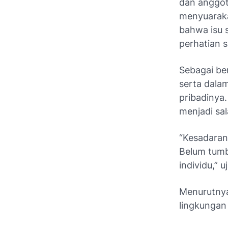
dan anggot
menyuaraka
bahwa isu 
perhatian s
Sebagai be
serta dal
pribadinya
menjadi sa
“Kesadara
Belum tumb
individu,” u
Menurutnya,
lingkungan