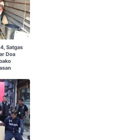
4, Satgas
ar Doa
bako
asan