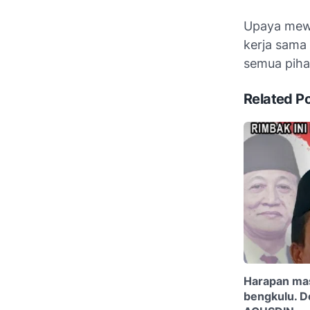
Upaya mewu
kerja sama 
semua pihak
Related P
Harapan mas
bengkulu. D