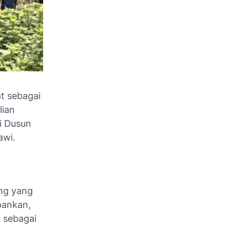
t sebagai
lian
i Dusun
awi.
ng yang
pankan,
 sebagai