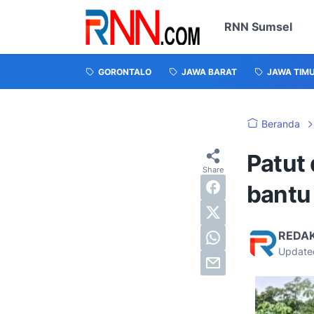
RNN Sumsel
GORONTALO
JAWA BARAT
JAWA TIM
Beranda
Patut 
bantu
REDA
Update