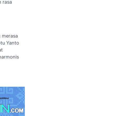
 rasa
g merasa
ptu Yanto
at
harmonis