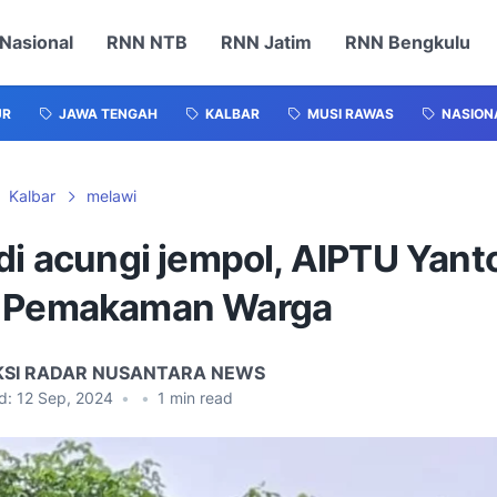
Nasional
RNN NTB
RNN Jatim
RNN Bengkulu
UR
JAWA TENGAH
KALBAR
MUSI RAWAS
NASION
Kalbar
melawi
di acungi jempol, AIPTU Yant
 Pemakaman Warga
KSI RADAR NUSANTARA NEWS
d:
12 Sep, 2024
•
•
1
min read