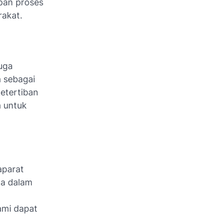
apan proses
rakat.
uga
a sebagai
etertiban
a untuk
aparat
ta dalam
ami dapat