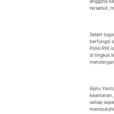
anggota kep
tersebut, 
Selain tug
berfungsi s
Polisi RW,
di tingkat 
mendengark
Aiptu Yant
keamanan, 
setiap asp
membutuhka