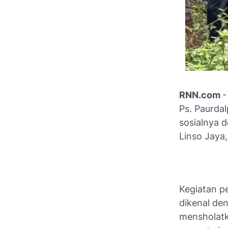
RNN.com
-
Ps. Paurda
sosialnya 
Linso Jaya
Kegiatan p
dikenal de
mensholatk