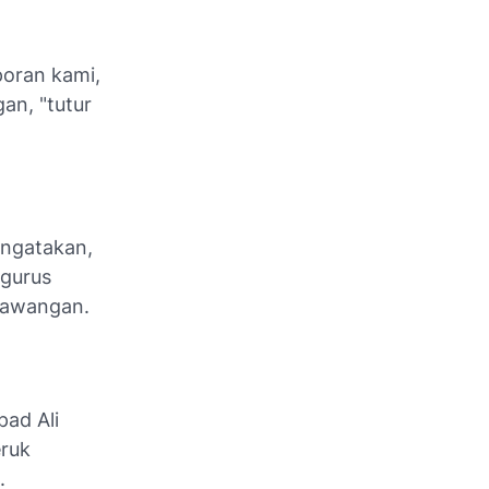
poran kami,
an, "tutur
engatakan,
gurus
ndawangan.
pad Ali
ruk
l.