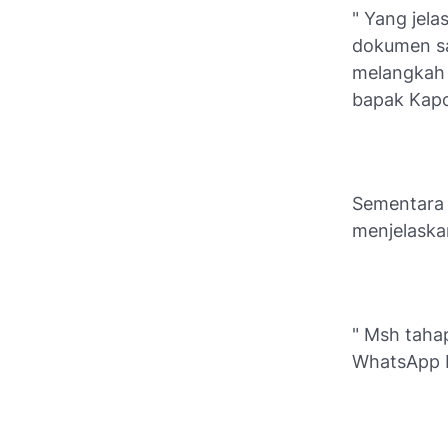
" Yang jel
dokumen sa
melangkah 
bapak Kapol
Sementara i
menjelaska
" Msh tahap
WhatsApp 