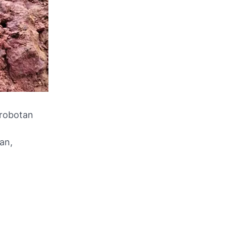
erobotan
an,