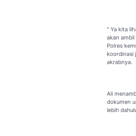
" Ya kita l
akan ambil 
Polres kem
koordinasi 
akrabnya.
Ali menamb
dokumen un
lebih dahu