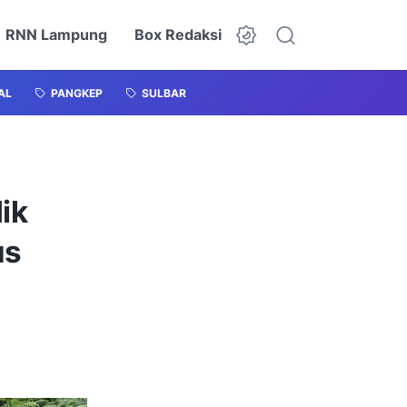
RNN Lampung
Box Redaksi
AL
PANGKEP
SULBAR
ik
us