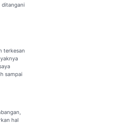
 ditangani
n terkesan
anyaknya
 saya
ah sampai
embangan,
kan hal