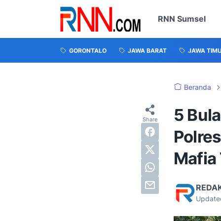
RNN Sumsel
GORONTALO
JAWA BARAT
JAWA TIM
Beranda
5 Bul
Polre
Mafia
REDA
Update