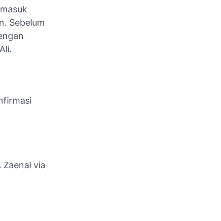
ermasuk
n. Sebelum
dengan
Ali.
nfirmasi
 Zaenal via