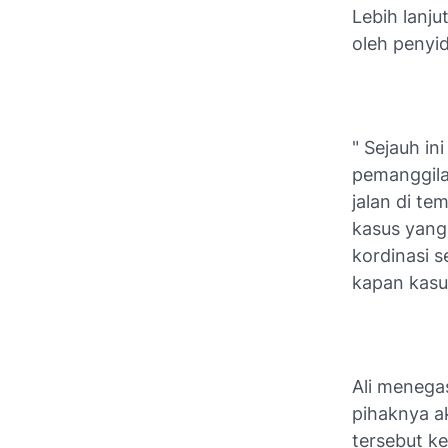
Lebih lanju
oleh penyi
" Sejauh in
pemanggila
jalan di t
kasus yang 
kordinasi 
kapan kasus 
Ali menega
pihaknya a
tersebut ke