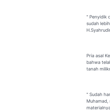
" Penyidik 
sudah lebi
H.Syahrudi
Pria asal 
bahwa tela
tanah mili
" Sudah ha
Muhamad, m
materialnya