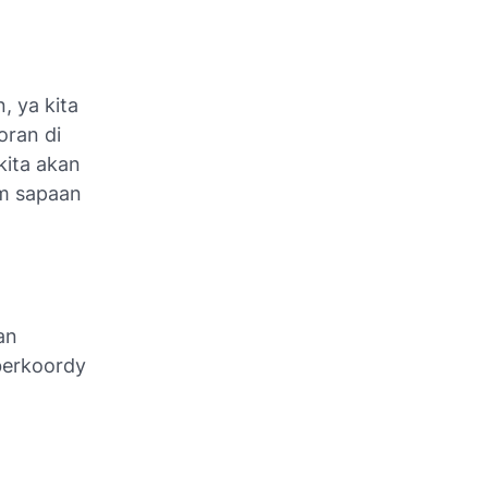
, ya kita
oran di
kita akan
em sapaan
an
berkoordy