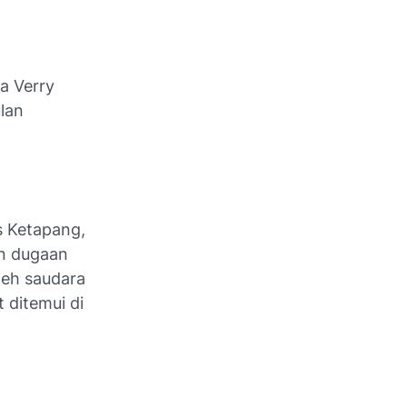
a Verry
lan
s Ketapang,
an dugaan
leh saudara
 ditemui di