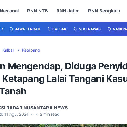
Nasional
RNN NTB
RNN Jatim
RNN Bengkulu
UR
JAWA TENGAH
KALBAR
MUSI RAWAS
NASION
Kalbar
Ketapang
an Mengendap, Diduga Penyid
s Ketapang Lalai Tangani Kas
 Tanah
KSI RADAR NUSANTARA NEWS
d:
11 Agu, 2024
•
•
2
min read