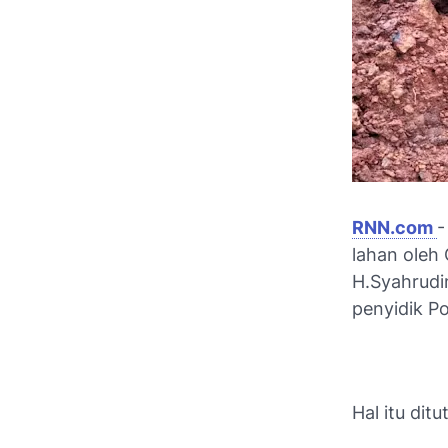
RNN.com
-
lahan oleh
H.Syahrudi
penyidik P
Hal itu dit