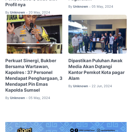
Profil nya
By
Unknown
05 May, 2024
•
By
Unknown
20 May, 2024
•
Perkuat Sinergi, Bukber
Dipastikan Puluhan Awak
Bersama Wartawan,
Media Akan Dqtangi
Kapolres : 37 Personel
Kantor Pemkot Kota pagar
Mendapat Penghargaan, 3
Alam
Mendapat Pin Emas
By
Unknown
22 Jun, 2024
•
Kapolda Sumsel
By
Unknown
05 May, 2024
•