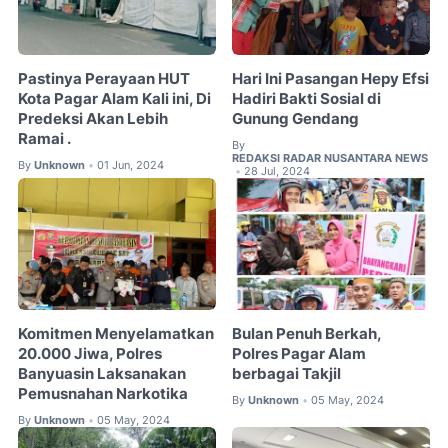
Pastinya Perayaan HUT
Hari Ini Pasangan Hepy Efsi
Kota Pagar Alam Kali ini, Di
Hadiri Bakti Sosial di
Predeksi Akan Lebih
Gunung Gendang
Ramai .
By
REDAKSI RADAR NUSANTARA NEWS
By
Unknown
01 Jun, 2024
•
28 Jul, 2024
•
Komitmen Menyelamatkan
Bulan Penuh Berkah,
20.000 Jiwa, Polres
Polres Pagar Alam
Banyuasin Laksanakan
berbagai Takjil
Pemusnahan Narkotika
By
Unknown
05 May, 2024
•
By
Unknown
05 May, 2024
•