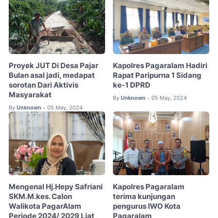
Proyek JUT Di Desa Pajar
Kapolres Pagaralam Hadiri
Bulan asal jadi, medapat
Rapat Paripurna 1 Sidang
sorotan Dari Aktivis
ke-1 DPRD
Masyarakat
By
Unknown
05 May, 2024
•
By
Unknown
05 May, 2024
•
Mengenal Hj.Hepy Safriani
Kapolres Pagaralam
SKM.M.kes. Calon
terima kunjungan
Walikota PagarAlam
pengurus IWO Kota
Periode 2024/ 2029 Liat
Pagaralam