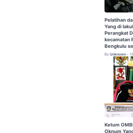
Pelatihan d
Yang di lak
Perangkat D
kecamatan P
Bengkulu se
By
Unknown
1
•
Ketum OMBB
Oknum Yang