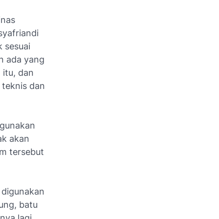
inas
syafriandi
k sesuai
an ada yang
itu, dan
 teknis dan
nggunakan
dak akan
am tersebut
g digunakan
gung, batu
nya lagi