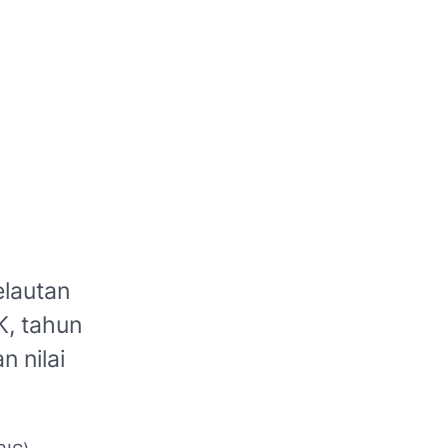
elautan
K, tahun
 nilai