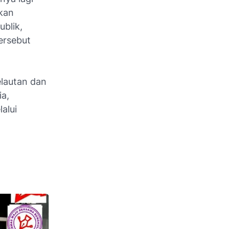
akan
ublik,
ersebut
elautan dan
ia,
alui