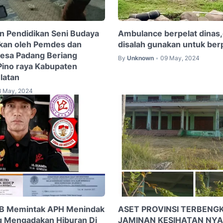
an Pendidikan Seni Budaya
Ambulance berpelat dinas
ukan oleh Pemdes dan
disalah gunakan untuk ber
esa Padang Beriang
By
Unknown
09 May, 2024
•
ino raya Kabupaten
latan
8 May, 2024
 Memintak APH Menindak
ASET PROVINSI TERBENGK
 Mengadakan Hiburan Di
JAMINAN KESIHATAN NYA