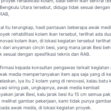
royek rehabilitasi kolam, balai benih ikan sentral (B
engkulu Utara tersebut, diduga tidak sesuai dengan 
 RAB,
al itu terungkap, hasil pantauan beberapa awak media
oyek rehabilitasi kolam ikan tersebut, terlihat ada du
novasi kolam ikan, di lokasi kegiatan tersebut terliha
 dari anyaman cincin besi, yang mana jarak Besi beh
k sesuai dengan spesifikasi teknis dan RAB.
nfirmasi kepada konsultan pengawas terkait kegiatan
awak media mempertanyakan item apa saja yang di ke
elaskan, iya itu 2 kolam yang di renovasi, kalau batu ka
vasi siring pak, ungkapnya, awak media kembali
akan jarak Besi, kalu jarak besi itu 15 cm semua pak
n melihat gambar pekerjaan, kami tidak punya gambar
pada awak media, di lokasi kegiatan proyek.