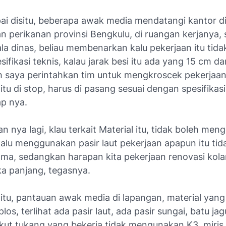
ai disitu, beberapa awak media mendatangi kantor d
n perikanan provinsi Bengkulu, di ruangan kerjanya, 
la dinas, beliau membenarkan kalu pekerjaan itu tida
ifikasi teknis, kalau jarak besi itu ada yang 15 cm d
ah saya perintahkan tim untuk mengkroscek pekerjaan 
tu di stop, harus di pasang sesuai dengan spesifikasi
p nya.
 nya lagi, klau terkait Material itu, tidak boleh me
 kalu menggunakan pasir laut pekerjaan apapun itu ti
ama, sedangkan harapan kita pekerjaan renovasi kol
ka panjang, tegasnya.
itu, pantauan awak media di lapangan, material yan
plos, terlihat ada pasir laut, ada pasir sungai, batu ja
kut tukang yang bekerja tidak mengunakan K3, miris 