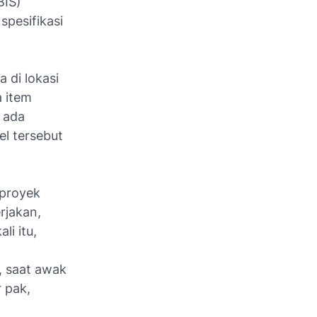
BIS)
spesifikasi
 di lokasi
a item
t ada
el tersebut
 proyek
rjakan,
li itu,
, saat awak
 pak,