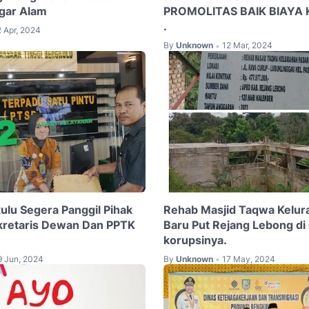
gar Alam
PROMOLITAS BAIK BIAY
.
2 Apr, 2024
By
Unknown
12 Mar, 2024
•
ulu Segera Panggil Pihak
Rehab Masjid Taqwa Kelur
kretaris Dewan Dan PPTK
Baru Put Rejang Lebong di
korupsinya.
9 Jun, 2024
By
Unknown
17 May, 2024
•