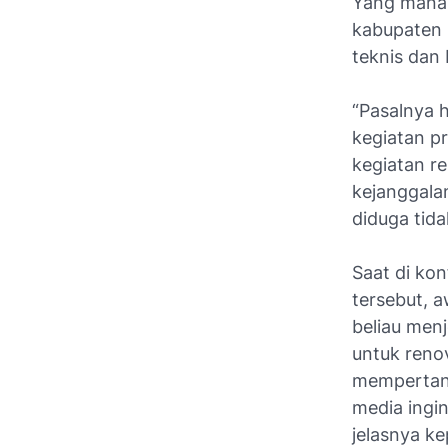
Yang mana p
kabupaten B
teknis dan
“Pasalnya h
kegiatan pr
kegiatan re
kejanggalan
diduga tida
Saat di ko
tersebut, 
beliau menj
untuk reno
mempertany
media ingi
jelasnya ke