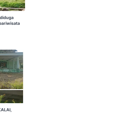
,diduga
pariwisata
ALAI,