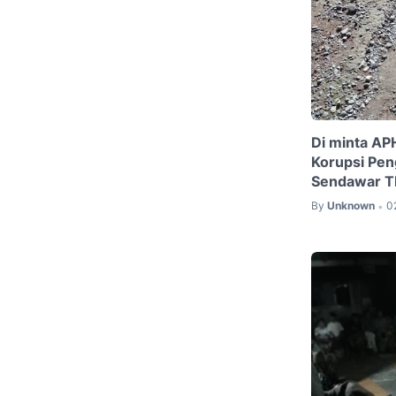
Di minta AP
Korupsi Pen
Sendawar 
By
Unknown
0
•