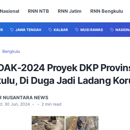
Nasional
RNN NTB
RNN Jatim
RNN Bengkulu
UR
JAWA TENGAH
KALBAR
MUSI RAWAS
NASION
Bengkulu
DAK-2024 Proyek DKP Provin
ulu, Di Duga Jadi Ladang Kor
R NUSANTARA NEWS
d:
30 Jun, 2024
•
•
2
min read