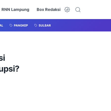
RNN Lampung
Box Redaksi
AL
PANGKEP
SULBAR
si
upsi?