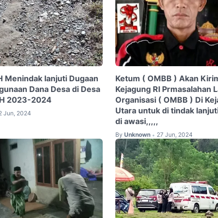
H Menindak lanjuti Dugaan
Ketum ( OMBB ) Akan Kirim
gunaan Dana Desa di Desa
Kejagung RI Prmasalahan 
TH 2023-2024
Organisasi ( OMBB ) Di Kej
Utara untuk di tindak lanju
2 Jun, 2024
di awasi,,,,,
By
Unknown
27 Jun, 2024
•