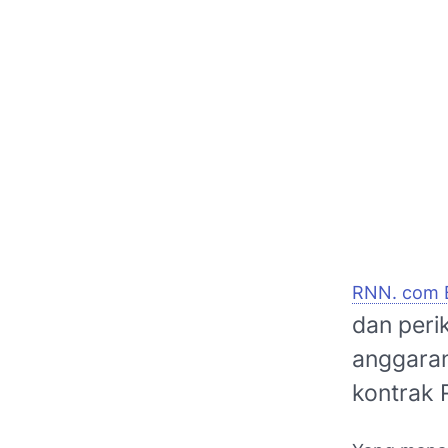
RNN. com B
dan peri
anggaran
kontrak 