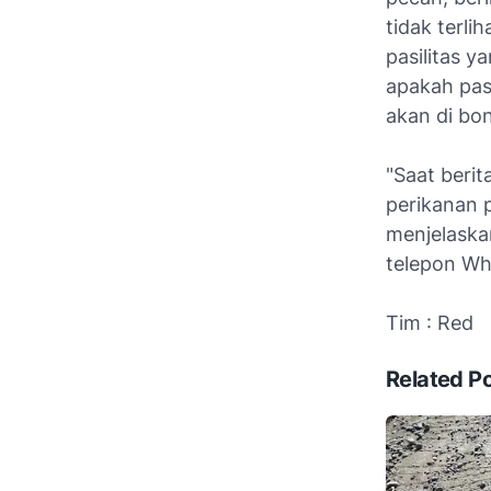
tidak terl
pasilitas y
apakah pas
akan di bo
"Saat berit
perikanan 
menjelaskan
telepon W
Tim : Red
Related P