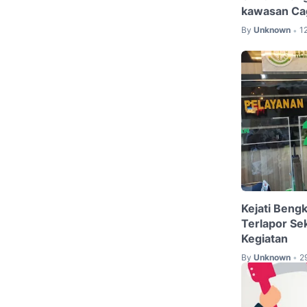
kawasan Ca
By
Unknown
1
•
Kejati Bengk
Terlapor Se
Kegiatan
By
Unknown
2
•