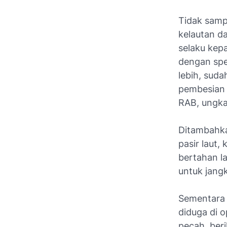
Tidak samp
kelautan da
selaku kepa
dengan spes
lebih, sud
pembesian i
RAB, ungka
Ditambahkan
pasir laut,
bertahan l
untuk jang
Sementara 
diduga di o
pecah, beri