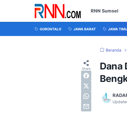
RNN Sumsel
GORONTALO
JAWA BARAT
JAWA TIM
Beranda
Dana 
Bengk
RADA
Update