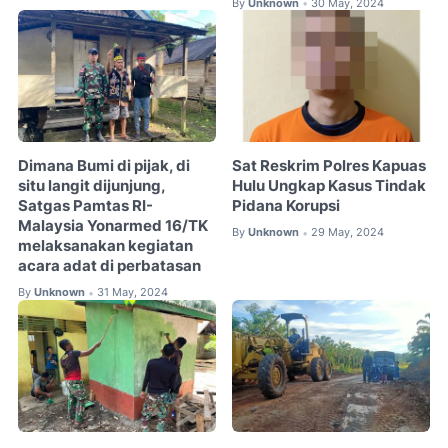
By
Unknown
30 May, 2024
•
Dimana Bumi di pijak, di
Sat Reskrim Polres Kapuas
situ langit dijunjung,
Hulu Ungkap Kasus Tindak
Satgas Pamtas RI-
Pidana Korupsi
Malaysia Yonarmed 16/TK
By
Unknown
29 May, 2024
•
melaksanakan kegiatan
acara adat di perbatasan
By
Unknown
31 May, 2024
•