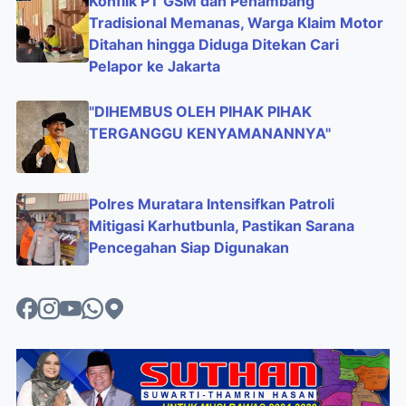
Konflik PT GSM dan Penambang
Tradisional Memanas, Warga Klaim Motor
Ditahan hingga Diduga Ditekan Cari
Pelapor ke Jakarta
"DIHEMBUS OLEH PIHAK PIHAK
TERGANGGU KENYAMANANNYA"
Polres Muratara Intensifkan Patroli
Mitigasi Karhutbunla, Pastikan Sarana
Pencegahan Siap Digunakan