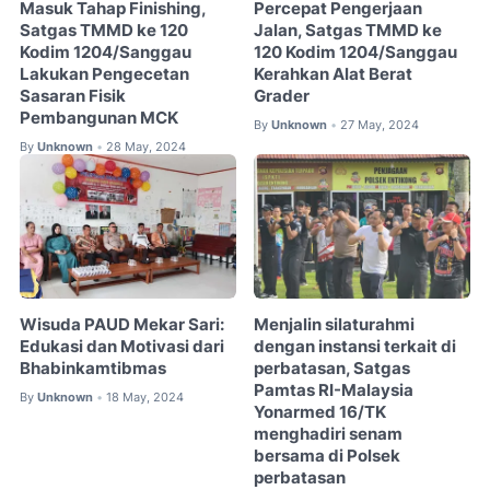
Masuk Tahap Finishing,
Percepat Pengerjaan
Satgas TMMD ke 120
Jalan, Satgas TMMD ke
Kodim 1204/Sanggau
120 Kodim 1204/Sanggau
Lakukan Pengecetan
Kerahkan Alat Berat
Sasaran Fisik
Grader
Pembangunan MCK
By
Unknown
27 May, 2024
•
By
Unknown
28 May, 2024
•
Wisuda PAUD Mekar Sari:
Menjalin silaturahmi
Edukasi dan Motivasi dari
dengan instansi terkait di
Bhabinkamtibmas
perbatasan, Satgas
Pamtas RI-Malaysia
By
Unknown
18 May, 2024
•
Yonarmed 16/TK
menghadiri senam
bersama di Polsek
perbatasan