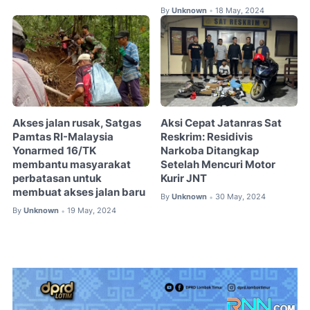
By
Unknown
18 May, 2024
•
Akses jalan rusak, Satgas
Aksi Cepat Jatanras Sat
Pamtas RI-Malaysia
Reskrim: Residivis
Yonarmed 16/TK
Narkoba Ditangkap
membantu masyarakat
Setelah Mencuri Motor
perbatasan untuk
Kurir JNT
membuat akses jalan baru
By
Unknown
30 May, 2024
•
By
Unknown
19 May, 2024
•