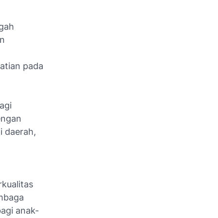
egah
an
atian pada
agi
engan
i daerah,
kualitas
embaga
agi anak-