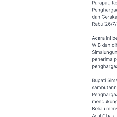
Parapat, K
Penghargaa
dan Geraka
Rabu(26/7/
Acara ini b
WIB dan di
Simalungun,
penerima p
penghargaa
Bupati Sim
sambutann
Penghargaa
mendukung 
Beliau men
Asuh" bagi 