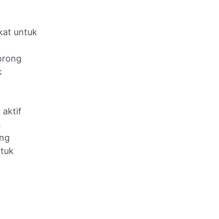
kat untuk
orong
k
aktif
n
ang
ntuk