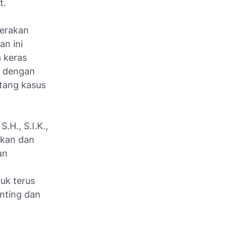
t.
Gerakan
an ini
a keras
k dengan
ntang kasus
.H., S.I.K.,
ikan dan
an
uk terus
nting dan