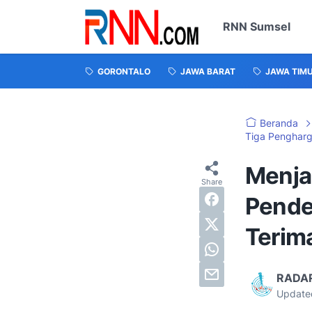
RNN Sumsel
GORONTALO
JAWA BARAT
JAWA TIM
Beranda
Tiga Pengharg
Menja
Pende
Terim
RADA
Update