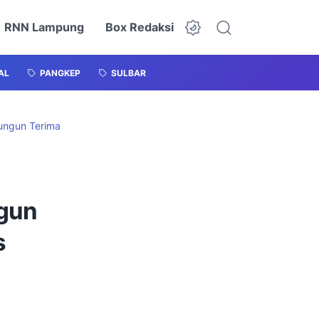
RNN Lampung
Box Redaksi
AL
PANGKEP
SULBAR
lungun Terima
ngun
s