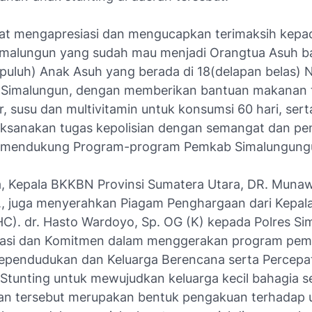
at mengapresiasi dan mengucapkan terimaksih kepa
imalungun yang sudah mau menjadi Orangtua Asuh ba
epuluh) Anak Asuh yang berada di 18(delapan belas) 
 Simalungun, dengan memberikan bantuan makanan
r, susu dan multivitamin untuk konsumsi 60 hari, sert
ksanakan tugas kepolisian dengan semangat dan p
b mendukung Program-program Pemkab Simalungung
a, Kepala BKKBN Provinsi Sumatera Utara, DR. Munaw
., juga menyerahkan Piagam Penghargaan dari Kepa
(HC). dr. Hasto Wardoyo, Sp. OG (K) kepada Polres S
stasi dan Komitmen dalam menggerakan program pe
Kependudukan dan Keluarga Berencana serta Percepa
Stunting untuk mewujudkan keluarga kecil bahagia se
n tersebut merupakan bentuk pengakuan terhadap 