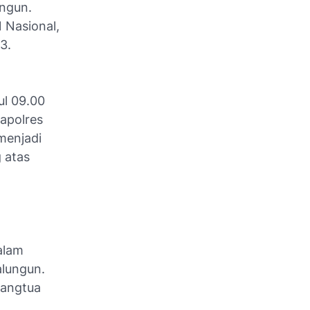
ngun.
 Nasional,
3.
ul 09.00
Kapolres
menjadi
 atas
alam
lungun.
rangtua