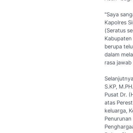
"Saya sang
Kapolres S
(Seratus s
Kabupaten
berupa telu
dalam mela
rasa jawa
Selanjutny
S.KP, M.PH
Pusat Dr. 
atas Pere
keluarga, 
Penurunan 
Penghargaa