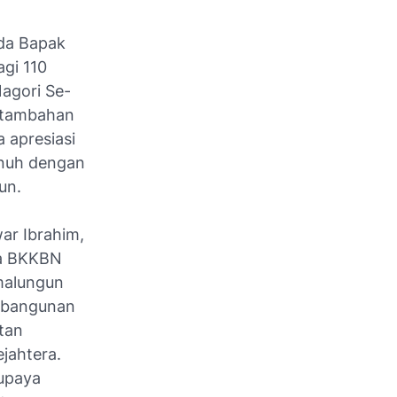
da Bapak
gi 110
Nagori Se-
 tambahan
a apresiasi
enuh dengan
un.
ar Ibrahim,
la BKKBN
imalungun
mbangunan
tan
jahtera.
upaya