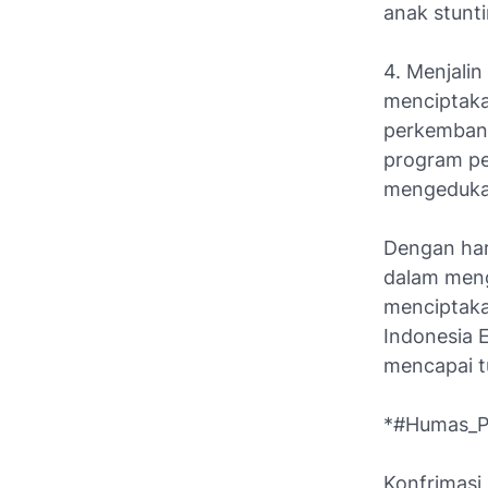
anak stunti
4. Menjali
menciptak
perkembang
program pe
mengedukas
Dengan har
dalam meng
menciptaka
Indonesia 
mencapai tu
*#Humas_P
Konfrimasi 