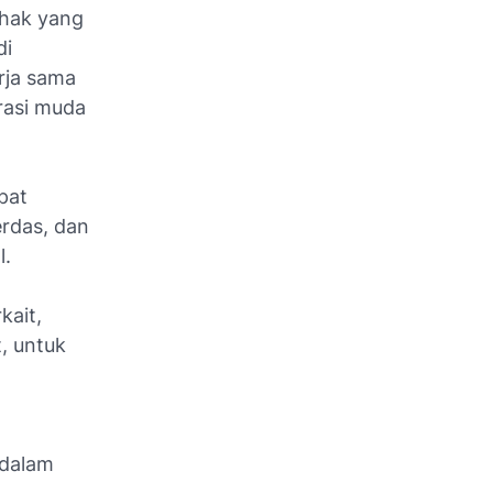
ihak yang
di
rja sama
rasi muda
pat
rdas, dan
l.
kait,
, untuk
 dalam