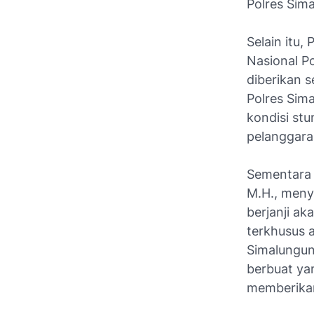
Polres Sim
Selain itu
Nasional P
diberikan 
Polres Sim
kondisi st
pelanggara
Sementara i
M.H., meny
berjanji a
terkhusus 
Simalungun
berbuat ya
memberikan