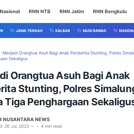
Nasional
RNN NTB
RNN Jatim
RNN Bengkulu
UR
JAWA TENGAH
KALBAR
MUSI RAWAS
NASION
Menjadi Orangtua Asuh Bagi Anak Penderita Stunting, Polres Sima
aan Sekaligus
di Orangtua Asuh Bagi Anak
rita Stunting, Polres Simalu
a Tiga Penghargaan Sekaligu
R NUSANTARA NEWS
d:
26 Jul, 2023
•
•
4
min read