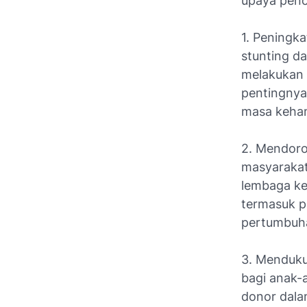
upaya penc
1. Peningk
stunting d
melakukan 
pentingnya
masa keham
2. Mendoro
masyarakat
lembaga ke
termasuk p
pertumbuh
3. Menduku
bagi anak-
donor dala