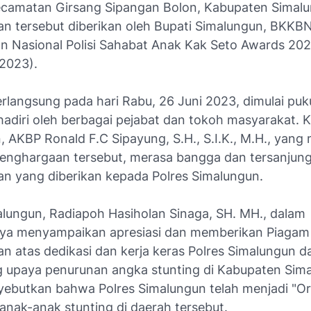
ecamatan Girsang Sipangan Bolon, Kabupaten Simalu
n tersebut diberikan oleh Bupati Simalungun, BKKBN
n Nasional Polisi Sahabat Anak Kak Seto Awards 202
2023).
erlangsung pada hari Rabu, 26 Juni 2023, dimulai puk
hadiri oleh berbagai pejabat dan tokoh masyarakat. 
 AKBP Ronald F.C Sipayung, S.H., S.I.K., M.H., yang 
enghargaan tersebut, merasa bangga dan tersanjung
n yang diberikan kepada Polres Simalungun.
alungun, Radiapoh Hasiholan Sinaga, SH. MH., dalam
ya menyampaikan apresiasi dan memberikan Piagam
n atas dedikasi dan kerja keras Polres Simalungun d
upaya penurunan angka stunting di Kabupaten Sima
yebutkan bahwa Polres Simalungun telah menjadi "O
anak-anak stunting di daerah tersebut.